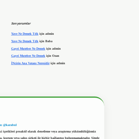
Son yorumlar
Yave Ne Demek Tdk
için
admin
Yave Ne Demek Tdk
için
Baba
Gayri Muteber Ne Demek
için
admin
Gayri Muteber Ne Demek
için
Ozan
İNcirin Ana Vatanı Neresidir
için
admin
m: @karabul
eki içerikleri proaktif olarak denetleme veya araştırma yükümlülüğümüz
a, kurum veya şahıs şirketi ile hiçbir bağlantısı bulunmamaktadır. Sitede