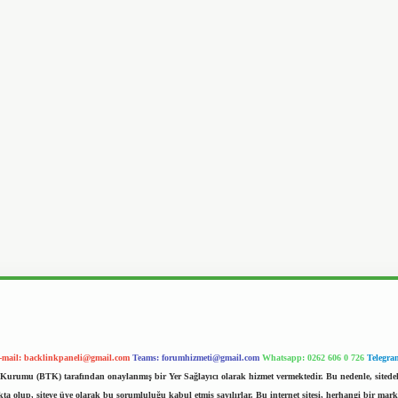
-mail:
backlinkpaneli@gmail.com
Teams:
forumhizmeti@gmail.com
Whatsapp: 0262 606 0 726
Telegra
im Kurumu (BTK) tarafından onaylanmış bir Yer Sağlayıcı olarak hizmet vermektedir. Bu nedenle, sited
 olup, siteye üye olarak bu sorumluluğu kabul etmiş sayılırlar. Bu internet sitesi, herhangi bir mark