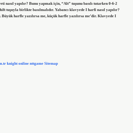
i nasıl yapılır? Bunu yapmak için, “Alt” tuşunu basılı tutarken 0-6-2
ft tuşuyla birlikte basılmalıdır. Yabancı klavyede I harfi nasıl yapılır?
ır. Büyük harfle yazılırsa me, küçük harfle yazılırsa me’dir. Klavyede I
m.tr
knight online
nttgame
Sitemap