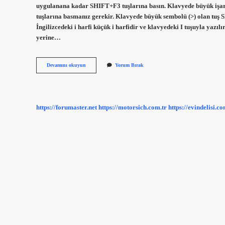
uygulanana kadar SHIFT+F3 tuşlarına basın. Klavyede büyük işaret
tuşlarına basmanız gerekir. Klavyede büyük sembolü (>) olan tuş Shi
İngilizcedeki i harfi küçük i harfidir ve klavyedeki I tuşuyla yazıl
yerine…
Klavyede
Devamını okuyun
Yorum Bırak
Büyük
I
Nasıl
Yapılır
https://forumaster.net
https://motorsich.com.tr
https://evindelisi.co