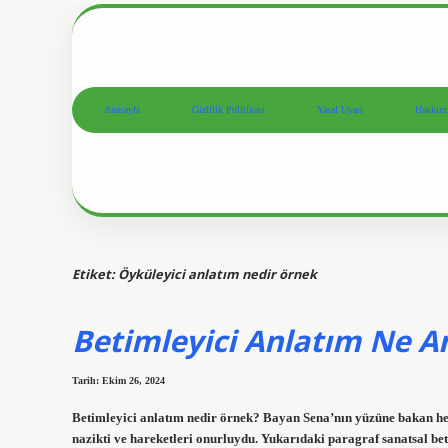
Anasayfa
Gizlilik Politikası
Yasal Uyarı
Hakkım
Etiket:
Öyküleyici anlatım nedir örnek
Betimleyici Anlatım Ne A
Tarih: Ekim 26, 2024
Betimleyici anlatım nedir örnek? Bayan Sena’nın yüzüne bakan her
nazikti ve hareketleri onurluydu. Yukarıdaki paragraf sanatsal bet