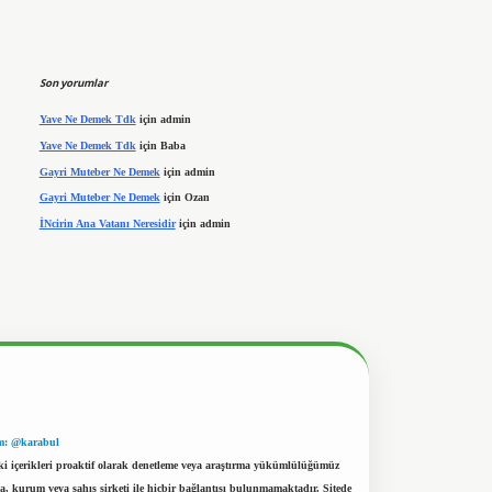
Son yorumlar
Yave Ne Demek Tdk
için
admin
Yave Ne Demek Tdk
için
Baba
Gayri Muteber Ne Demek
için
admin
Gayri Muteber Ne Demek
için
Ozan
İNcirin Ana Vatanı Neresidir
için
admin
m: @karabul
eki içerikleri proaktif olarak denetleme veya araştırma yükümlülüğümüz
a, kurum veya şahıs şirketi ile hiçbir bağlantısı bulunmamaktadır. Sitede