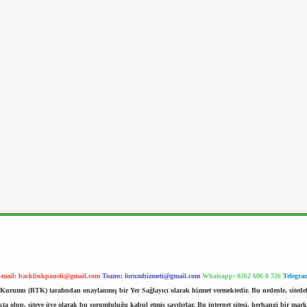
-mail:
backlinkpaneli@gmail.com
Teams:
forumhizmeti@gmail.com
Whatsapp: 0262 606 0 726
Telegra
im Kurumu (BTK) tarafından onaylanmış bir Yer Sağlayıcı olarak hizmet vermektedir. Bu nedenle, sited
 olup, siteye üye olarak bu sorumluluğu kabul etmiş sayılırlar. Bu internet sitesi, herhangi bir mark