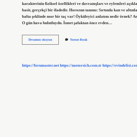
karakterinin fiziksel özellikleri ve davranışları ve eylemleri açı
basit, gerçekçi bir ifadedir. Horozun tanımı: Sırtında kan ve altınl
balta şeklinde mor bir taç var! Öyküleyici anlatım nedir örnek? Anla
O gün hava bulutluydu. İsmet şafaktan önce evden…
Betimleyici
Devamını okuyun
Yorum Bırak
Anlatım
Ne
Anlama
Gelir
https://forumaster.net
https://motorsich.com.tr
https://evindelisi.co