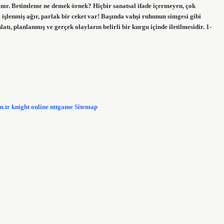
klanır. Betimleme ne demek örnek? Hiçbir sanatsal ifade içermeyen, çok
a işlenmiş ağır, parlak bir ceket var! Başında vahşi ruhunun simgesi gibi
tı, planlanmış ve gerçek olayların belirli bir kurgu içinde iletilmesidir. 1-
m.tr
knight online
nttgame
Sitemap