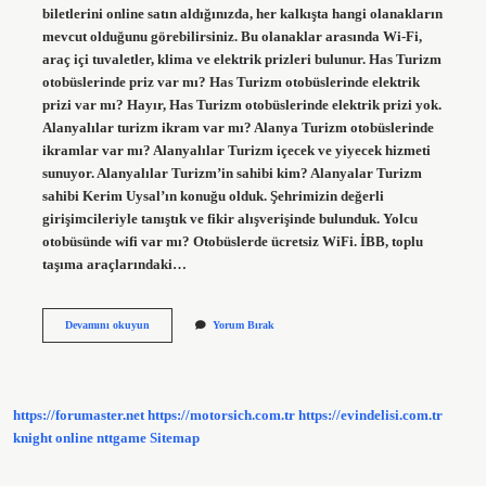
biletlerini online satın aldığınızda, her kalkışta hangi olanakların
mevcut olduğunu görebilirsiniz. Bu olanaklar arasında Wi-Fi,
araç içi tuvaletler, klima ve elektrik prizleri bulunur. Has Turizm
otobüslerinde priz var mı? Has Turizm otobüslerinde elektrik
prizi var mı? Hayır, Has Turizm otobüslerinde elektrik prizi yok.
Alanyalılar turizm ikram var mı? Alanya Turizm otobüslerinde
ikramlar var mı? Alanyalılar Turizm içecek ve yiyecek hizmeti
sunuyor. Alanyalılar Turizm’in sahibi kim? Alanyalar Turizm
sahibi Kerim Uysal’ın konuğu olduk. Şehrimizin değerli
girişimcileriyle tanıştık ve fikir alışverişinde bulunduk. Yolcu
otobüsünde wifi var mı? Otobüslerde ücretsiz WiFi. İBB, toplu
taşıma araçlarındaki…
Alanyalılar
Devamını okuyun
Yorum Bırak
Turizm
Priz
Var
Mı
https://forumaster.net
https://motorsich.com.tr
https://evindelisi.com.tr
knight online
nttgame
Sitemap