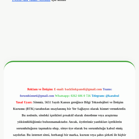
betx.org/
Reklam ve İletişim:
E-mail:
backlinkpaneli@gmail.com
Teams:
forumhizmeti@gmail.com
Whatsapp: 0262 606 0 726
Telegram: @karabul
Yasal Uyarı:
Sitemiz, 5651 Sayılı Kanun gereğince Bilgi Teknolojileri ve İletişim
Kurumu (BTK) tarafından onaylanmış bir Yer Sağlayıcı olarak hizmet vermektedir.
Bu nedenle, sitedeki içerikleri proaktif olarak denetleme veya araştırma
yükümlülüğümüz bulunmamaktadır. Ancak, üyelerimiz yazdıkları içeriklerin
sorumluluğunu taşımakta olup, siteye üye olarak bu sorumluluğu kabul etmiş
sayılırlar. Bu internet sitesi, herhangi bir marka, kurum veya şahıs şirketi ile hiçbir