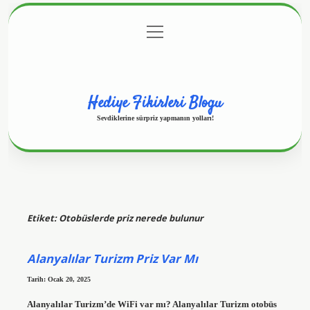
menüyü
Anasayfa
Gizlilik Politikası
Yasal Uyarı
aç
Hakkımızda
Hediye Fikirleri Blogu
Sevdiklerine sürpriz yapmanın yolları!
Etiket:
Otobüslerde priz nerede bulunur
Alanyalılar Turizm Priz Var Mı
Tarih: Ocak 20, 2025
Alanyalılar Turizm’de WiFi var mı? Alanyalılar Turizm otobüs