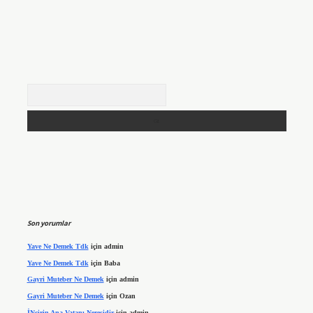
Arama
Son yorumlar
Yave Ne Demek Tdk
için
admin
Yave Ne Demek Tdk
için
Baba
Gayri Muteber Ne Demek
için
admin
Gayri Muteber Ne Demek
için
Ozan
İNcirin Ana Vatanı Neresidir
için
admin