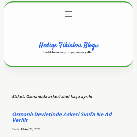
menüyü
Anasayfa
Gizlilik Politikası
Yasal Uyarı
aç
Hakkımızda
Hediye Fikirleri Blogu
Sevdiklerine sürpriz yapmanın yolları!
Etiket:
Osmanlıda askerî sinif kaça ayrılır
Osmanlı Devletinde Askeri Sınıfa Ne Ad
Verilir
Tarih: Ekim 24, 2024