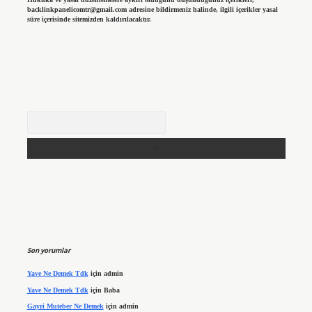
backlinkpanelicomtr@gmail.com
adresine bildirmeniz halinde, ilgili içerikler yasal
süre içerisinde sitemizden kaldırılacaktır.
Arama
Son yorumlar
Yave Ne Demek Tdk
için
admin
Yave Ne Demek Tdk
için
Baba
Gayri Muteber Ne Demek
için
admin