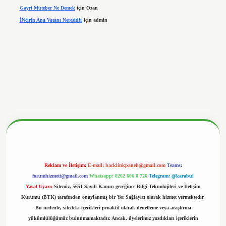
Gayri Muteber Ne Demek
için
Ozan
İNcirin Ana Vatanı Neresidir
için
admin
betx.org/
Reklam ve İletişim:
E-mail:
backlinkpaneli@gmail.com
Teams:
forumhizmeti@gmail.com
Whatsapp: 0262 606 0 726
Telegram: @karabul
Yasal Uyarı:
Sitemiz, 5651 Sayılı Kanun gereğince Bilgi Teknolojileri ve İletişim
Kurumu (BTK) tarafından onaylanmış bir Yer Sağlayıcı olarak hizmet vermektedir.
Bu nedenle, sitedeki içerikleri proaktif olarak denetleme veya araştırma
yükümlülüğümüz bulunmamaktadır. Ancak, üyelerimiz yazdıkları içeriklerin