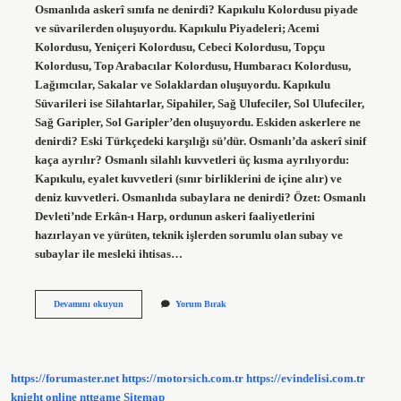
Osmanlıda askerî sınıfa ne denirdi? Kapıkulu Kolordusu piyade
ve süvarilerden oluşuyordu. Kapıkulu Piyadeleri; Acemi
Kolordusu, Yeniçeri Kolordusu, Cebeci Kolordusu, Topçu
Kolordusu, Top Arabacılar Kolordusu, Humbaracı Kolordusu,
Lağımcılar, Sakalar ve Solaklardan oluşuyordu. Kapıkulu
Süvarileri ise Silahtarlar, Sipahiler, Sağ Ulufeciler, Sol Ulufeciler,
Sağ Garipler, Sol Garipler’den oluşuyordu. Eskiden askerlere ne
denirdi? Eski Türkçedeki karşılığı sü’dür. Osmanlı’da askerî sinif
kaça ayrılır? Osmanlı silahlı kuvvetleri üç kısma ayrılıyordu:
Kapıkulu, eyalet kuvvetleri (sınır birliklerini de içine alır) ve
deniz kuvvetleri. Osmanlıda subaylara ne denirdi? Özet: Osmanlı
Devleti’nde Erkân-ı Harp, ordunun askeri faaliyetlerini
hazırlayan ve yürüten, teknik işlerden sorumlu olan subay ve
subaylar ile mesleki ihtisas…
Osmanlı
Devamını okuyun
Yorum Bırak
Devletinde
Askeri
Sınıfa
Ne
Ad
https://forumaster.net
https://motorsich.com.tr
https://evindelisi.com.tr
Verilir
knight online
nttgame
Sitemap