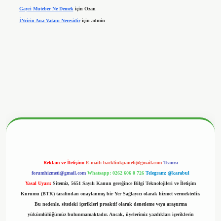
Gayri Muteber Ne Demek
için
Ozan
İNcirin Ana Vatanı Neresidir
için
admin
betx.org/
Reklam ve İletişim:
E-mail:
backlinkpaneli@gmail.com
Teams:
forumhizmeti@gmail.com
Whatsapp: 0262 606 0 726
Telegram: @karabul
Yasal Uyarı:
Sitemiz, 5651 Sayılı Kanun gereğince Bilgi Teknolojileri ve İletişim
Kurumu (BTK) tarafından onaylanmış bir Yer Sağlayıcı olarak hizmet vermektedir.
Bu nedenle, sitedeki içerikleri proaktif olarak denetleme veya araştırma
yükümlülüğümüz bulunmamaktadır. Ancak, üyelerimiz yazdıkları içeriklerin