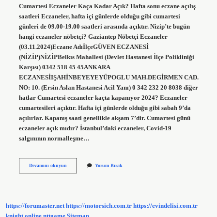
Cumartesi Eczaneler Kaça Kadar Açık? Hafta sonu eczane açılış
saatleri Eczaneler, hafta içi günlerde olduğu gibi cumartesi
günleri de 09.00-19.00 saatleri arasında açıktır. Nizip’te bugün
hangi eczaneler nöbetçi? Gaziantep Nöbetçi Eczaneler
(03.11.2024)Eczane AdıİlçeGÜVEN ECZANESİ
(NİZİP)NİZİPBelkıs Mahallesi (Devlet Hastanesi İlçe Polikliniği
Karşısı) 0342 518 45 45ANKARA
ECZANESİIŞAHİNBEYEYEYÜPOGLU MAH.DEGİRMEN CAD.
NO: 10. (Ersin Aslan Hastanesi Acil Yanı) 0 342 232 20 8038 diğer
hatlar Cumartesi eczaneler kaçta kapanıyor 2024? Eczaneler
cumartesileri açıktır. Hafta içi günlerde olduğu gibi sabah 9’da
açılırlar. Kapanış saati genellikle akşam 7’dir. Cumartesi günü
eczaneler açık mıdır? İstanbul’daki eczaneler, Covid-19
salgınının normalleşme…
Islahiyede
Devamını okuyun
Yorum Bırak
Bugün
Nöbetçi
Eczane
Hangisi
https://forumaster.net
https://motorsich.com.tr
https://evindelisi.com.tr
knight online
nttgame
Sitemap