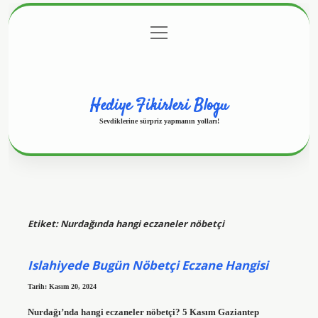
menüyü
Anasayfa
Gizlilik Politikası
Yasal Uyarı
aç
Hakkımızda
Hediye Fikirleri Blogu
Sevdiklerine sürpriz yapmanın yolları!
Etiket:
Nurdağında hangi eczaneler nöbetçi
Islahiyede Bugün Nöbetçi Eczane Hangisi
Tarih: Kasım 20, 2024
Nurdağı’nda hangi eczaneler nöbetçi? 5 Kasım Gaziantep