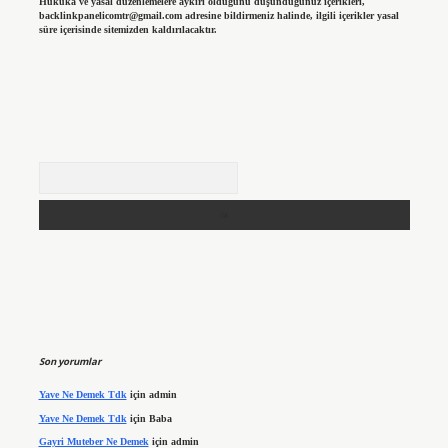
Hukuka ve yasal düzenlemelere aykırı olduğunu düşündüğünüz içerikleri,
backlinkpanelicomtr@gmail.com
adresine bildirmeniz halinde, ilgili içerikler yasal
süre içerisinde sitemizden kaldırılacaktır.
Arama
Son yorumlar
Yave Ne Demek Tdk
için
admin
Yave Ne Demek Tdk
için
Baba
Gayri Muteber Ne Demek
için
admin