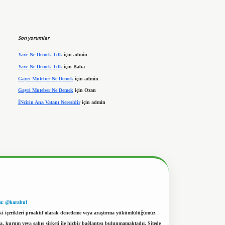
Son yorumlar
Yave Ne Demek Tdk
için
admin
Yave Ne Demek Tdk
için
Baba
Gayri Muteber Ne Demek
için
admin
Gayri Muteber Ne Demek
için
Ozan
İNcirin Ana Vatanı Neresidir
için
admin
m: @karabul
eki içerikleri proaktif olarak denetleme veya araştırma yükümlülüğümüz
a, kurum veya şahıs şirketi ile hiçbir bağlantısı bulunmamaktadır. Sitede