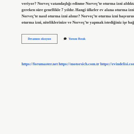
veriyor? Norveç vatandaşlığı edinme Norveç’te oturma izni aldıkta
gereken süre genellikle 7 yıldır. Hangi ülkeler ev alana oturma iz
Norveç’te nasıl oturma izni alınır? Norveç’te oturma izni başvur
oturma izni, niteliklerinize ve Norveç’te yapmak istediğiniz işe ba
Norveçte
Devamını okuyun
Yorum Bırak
Yabancılar
Ev
Alabilir
Mi
https://forumaster.net
https://motorsich.com.tr
https://evindelisi.co