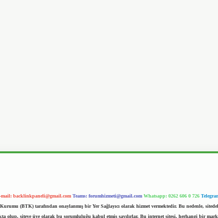
-mail:
backlinkpaneli@gmail.com
Teams:
forumhizmeti@gmail.com
Whatsapp: 0262 606 0 726
Telegra
im Kurumu (BTK) tarafından onaylanmış bir Yer Sağlayıcı olarak hizmet vermektedir. Bu nedenle, sited
 olup, siteye üye olarak bu sorumluluğu kabul etmiş sayılırlar. Bu internet sitesi, herhangi bir mark