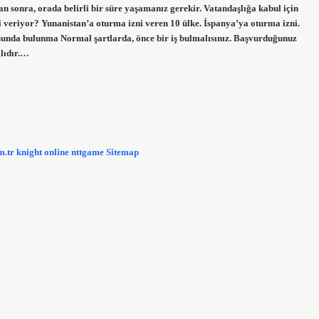
n sonra, orada belirli bir süre yaşamanız gerekir. Vatandaşlığa kabul için
ni veriyor? Yunanistan’a oturma izni veren 10 ülke. İspanya’ya oturma izni.
usunda bulunma Normal şartlarda, önce bir iş bulmalısınız. Başvurduğunuz
ğlıdır.…
m.tr
knight online
nttgame
Sitemap