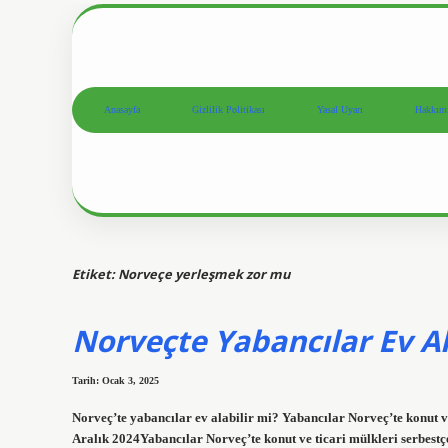
Anasayfa
Gizlilik Politikası
Yasal Uyarı
Hakkım
Etiket:
Norveçe yerleşmek zor mu
Norveçte Yabancılar Ev Al
Tarih: Ocak 3, 2025
Norveç’te yabancılar ev alabilir mi? Yabancılar Norveç’te konut ve t
Aralık 2024Yabancılar Norveç’te konut ve ticari mülkleri serbestçe 