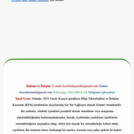
nbetx.org/
Reklam ve İletişim:
E-mail:
backlinkpaneli@gmail.com
Teams:
forumhizmeti@gmail.com
Whatsapp: 0262 606 0 726
Telegram: @karabul
Yasal Uyarı:
Sitemiz, 5651 Sayılı Kanun gereğince Bilgi Teknolojileri ve İletişim
Kurumu (BTK) tarafından onaylanmış bir Yer Sağlayıcı olarak hizmet vermektedir.
Bu nedenle, sitedeki içerikleri proaktif olarak denetleme veya araştırma
yükümlülüğümüz bulunmamaktadır. Ancak, üyelerimiz yazdıkları içeriklerin
sorumluluğunu taşımakta olup, siteye üye olarak bu sorumluluğu kabul etmiş
sayılırlar. Bu internet sitesi, herhangi bir marka, kurum veya şahıs şirketi ile hiçbir