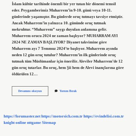
İslam kültür tarihinde önemli bir yer tutan bir dönemi temsil
eder. Peygamberimiz Muharrem’in 9-10. günü veya 10-11.
günlerinde yaşamıştır. Bu günlerde oruç tutmayı tavsiye etmiştir.
Ancak Muharrem’in yalnızca 10. gününde oruç tutmak
mekruhtur. “Muharrem” saygı duyulan anlamına gelir.
Muharrem orucu 2024 ne zaman başlıyor? MUHARRAM AYI
2024 NE ZAMAN BAŞLIYOR? Diyanet takvimine göre
Muharrem ayı 7 Temmuz 2024’te başlıyor. Muharrem ayında
neden 12 gün oruç tutulur? Muharrem’in ilk günlerinde oruç
tutmak tüm Müslümanlar için önerilir. Aleviler Muharrem’de 12
gün oruç tutarlar. Bu oruç, hem Şii hem de Alevi inançlarına göre
öldürülen 12…
Muharrem
Devamını okuyun
Yorum Bırak
Ayının
Orucu
Ne
Zaman
Tutulur
https://forumaster.net
https://motorsich.com.tr
https://evindelisi.com.tr
knight online
nttgame
Sitemap