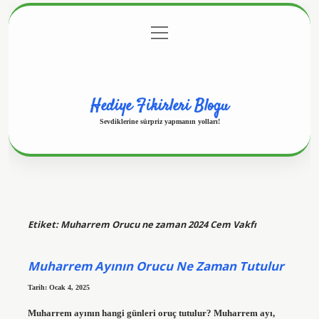
menüyü
Anasayfa
Gizlilik Politikası
Yasal Uyarı
aç
Hakkımızda
Hediye Fikirleri Blogu
Sevdiklerine sürpriz yapmanın yolları!
Etiket:
Muharrem Orucu ne zaman 2024 Cem Vakfı
Muharrem Ayının Orucu Ne Zaman Tutulur
Tarih: Ocak 4, 2025
Muharrem ayının hangi günleri oruç tutulur? Muharrem ayı,