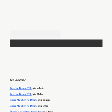
Arama
Son yorumlar
Yave Ne Demek Tdk
için
admin
Yave Ne Demek Tdk
için
Baba
Gayri Muteber Ne Demek
için
admin
Gayri Muteber Ne Demek
için
Ozan
İNcirin Ana Vatanı Neresidir
için
admin