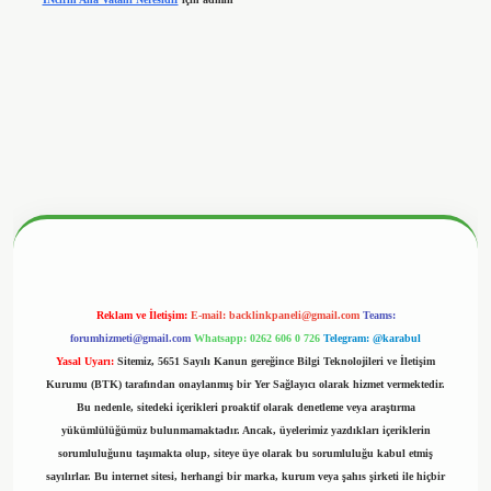
betx.org/
Reklam ve İletişim:
E-mail:
backlinkpaneli@gmail.com
Teams:
forumhizmeti@gmail.com
Whatsapp: 0262 606 0 726
Telegram: @karabul
Yasal Uyarı:
Sitemiz, 5651 Sayılı Kanun gereğince Bilgi Teknolojileri ve İletişim
Kurumu (BTK) tarafından onaylanmış bir Yer Sağlayıcı olarak hizmet vermektedir.
Bu nedenle, sitedeki içerikleri proaktif olarak denetleme veya araştırma
yükümlülüğümüz bulunmamaktadır. Ancak, üyelerimiz yazdıkları içeriklerin
sorumluluğunu taşımakta olup, siteye üye olarak bu sorumluluğu kabul etmiş
sayılırlar. Bu internet sitesi, herhangi bir marka, kurum veya şahıs şirketi ile hiçbir