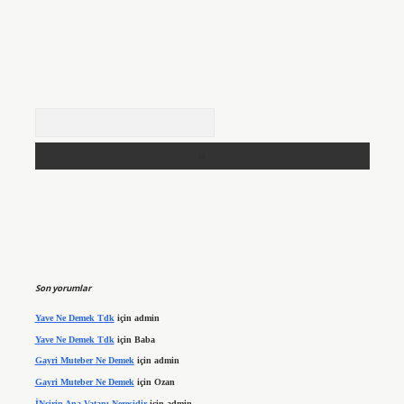
Arama
Son yorumlar
Yave Ne Demek Tdk
için
admin
Yave Ne Demek Tdk
için
Baba
Gayri Muteber Ne Demek
için
admin
Gayri Muteber Ne Demek
için
Ozan
İNcirin Ana Vatanı Neresidir
için
admin