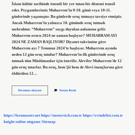
İslam kültür tarihinde önemli bir yer tutan bir dönemi temsil
eder. Peygamberimiz Muharrem’in 9-10. günü veya 10-11.
günlerinde yaşamıştır. Bu günlerde oruç tutmayı tavsiye etmiştir.
Ancak Muharrem’in yalnızca 10. gününde oruç tutmak
mekruhtur. “Muharrem” saygı duyulan anlamına gelir.
Muharrem orucu 2024 ne zaman başlıyor? MUHARRAM AYI
2024 NE ZAMAN BAŞLIYOR? Diyanet takvimine göre
Muharrem ayı 7 Temmuz 2024’te başlıyor. Muharrem ayında
neden 12 gün oruç tutulur? Muharrem’in ilk günlerinde oruç
tutmak tüm Müslümanlar için önerilir. Aleviler Muharrem’de 12
gün oruç tutarlar. Bu oruç, hem Şii hem de Alevi inançlarına göre
öldürülen 12…
Muharrem
Devamını okuyun
Yorum Bırak
Ayının
Orucu
Ne
Zaman
Tutulur
https://forumaster.net
https://motorsich.com.tr
https://evindelisi.com.tr
knight online
nttgame
Sitemap