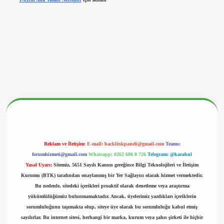
etx.org/
Reklam ve İletişim:
E-mail:
backlinkpaneli@gmail.com
Teams:
forumhizmeti@gmail.com
Whatsapp: 0262 606 0 726
Telegram: @karabul
Yasal Uyarı:
Sitemiz, 5651 Sayılı Kanun gereğince Bilgi Teknolojileri ve İletişim
Kurumu (BTK) tarafından onaylanmış bir Yer Sağlayıcı olarak hizmet vermektedir.
Bu nedenle, sitedeki içerikleri proaktif olarak denetleme veya araştırma
yükümlülüğümüz bulunmamaktadır. Ancak, üyelerimiz yazdıkları içeriklerin
sorumluluğunu taşımakta olup, siteye üye olarak bu sorumluluğu kabul etmiş
sayılırlar. Bu internet sitesi, herhangi bir marka, kurum veya şahıs şirketi ile hiçbir