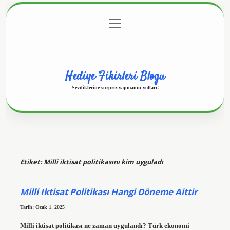
menüyü
Anasayfa
Gizlilik Politikası
Yasal Uyarı
aç
Hakkımızda
Hediye Fikirleri Blogu
Sevdiklerine sürpriz yapmanın yolları!
Etiket:
Milli iktisat politikasını kim uyguladı
Milli Iktisat Politikası Hangi Döneme Aittir
Tarih: Ocak 1, 2025
Milli iktisat politikası ne zaman uygulandı? Türk ekonomi