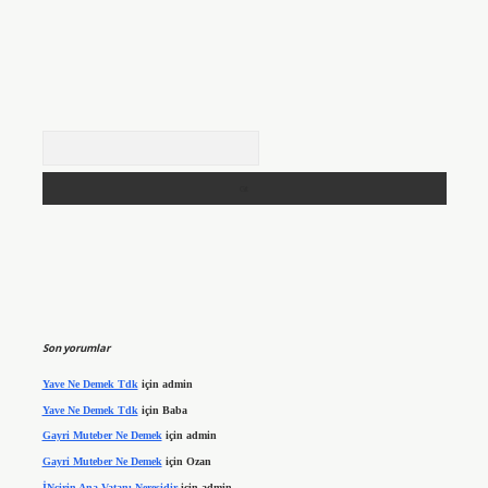
Arama
Son yorumlar
Yave Ne Demek Tdk
için
admin
Yave Ne Demek Tdk
için
Baba
Gayri Muteber Ne Demek
için
admin
Gayri Muteber Ne Demek
için
Ozan
İNcirin Ana Vatanı Neresidir
için
admin