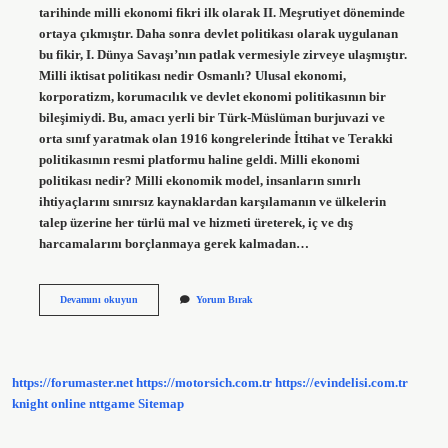
tarihinde milli ekonomi fikri ilk olarak II. Meşrutiyet döneminde
ortaya çıkmıştır. Daha sonra devlet politikası olarak uygulanan
bu fikir, I. Dünya Savaşı’nın patlak vermesiyle zirveye ulaşmıştır.
Milli iktisat politikası nedir Osmanlı? Ulusal ekonomi,
korporatizm, korumacılık ve devlet ekonomi politikasının bir
bileşimiydi. Bu, amacı yerli bir Türk-Müslüman burjuvazi ve
orta sınıf yaratmak olan 1916 kongrelerinde İttihat ve Terakki
politikasının resmi platformu haline geldi. Milli ekonomi
politikası nedir? Milli ekonomik model, insanların sınırlı
ihtiyaçlarını sınırsız kaynaklardan karşılamanın ve ülkelerin
talep üzerine her türlü mal ve hizmeti üreterek, iç ve dış
harcamalarını borçlanmaya gerek kalmadan…
Milli
Devamını okuyun
Yorum Bırak
Iktisat
Politikası
Hangi
Döneme
Aittir
https://forumaster.net
https://motorsich.com.tr
https://evindelisi.com.tr
knight online
nttgame
Sitemap