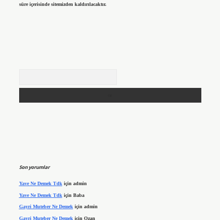
süre içerisinde sitemizden kaldırılacaktır.
Arama
Son yorumlar
Yave Ne Demek Tdk
için
admin
Yave Ne Demek Tdk
için
Baba
Gayri Muteber Ne Demek
için
admin
Gayri Muteber Ne Demek
için
Ozan