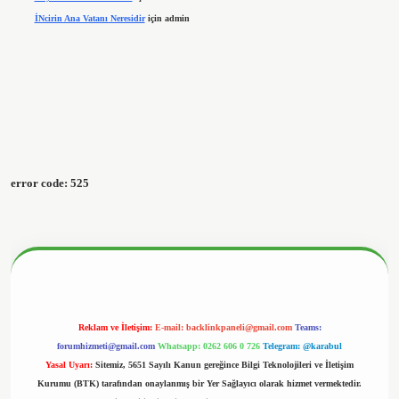
İNcirin Ana Vatanı Neresidir
için
admin
error code: 525
Reklam ve İletişim:
E-mail:
backlinkpaneli@gmail.com
Teams:
forumhizmeti@gmail.com
Whatsapp: 0262 606 0 726
Telegram: @karabul
Yasal Uyarı:
Sitemiz, 5651 Sayılı Kanun gereğince Bilgi Teknolojileri ve İletişim
Kurumu (BTK) tarafından onaylanmış bir Yer Sağlayıcı olarak hizmet vermektedir.