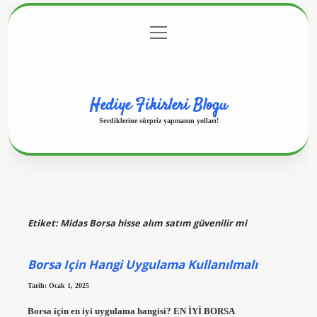
menüyü
Anasayfa
Gizlilik Politikası
Yasal Uyarı
aç
Hakkımızda
Hediye Fikirleri Blogu
Sevdiklerine sürpriz yapmanın yolları!
Etiket:
Midas Borsa hisse alım satım güvenilir mi
Borsa Için Hangi Uygulama Kullanılmalı
Tarih: Ocak 1, 2025
Borsa için en iyi uygulama hangisi? EN İYİ BORSA