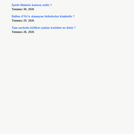
İçerde filminin konusu nedir ?
Temmuz 30, 2026
Ballon d’Or’u alamayan futbolcular kimlerdir ?
Temmuz 29, 2026
Tam sayılarla birlikte yazılan kesirlere ne denir ?
Temmuz 28, 2026