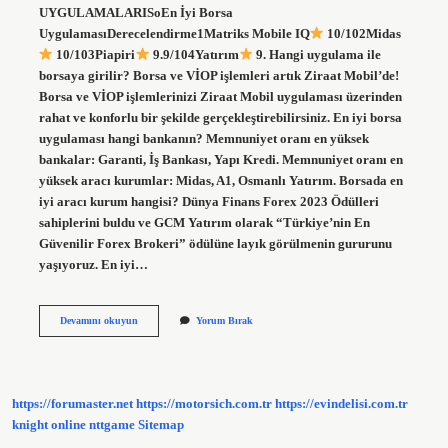
UYGULAMALARISoEn İyi Borsa
UygulamasıDerecelendirme1Matriks Mobile IQ
10/102Midas
10/103Piapiri
9.9/104Yatırım
9. Hangi uygulama ile
borsaya girilir? Borsa ve VİOP işlemleri artık Ziraat Mobil’de!
Borsa ve VİOP işlemlerinizi Ziraat Mobil uygulaması üzerinden
rahat ve konforlu bir şekilde gerçekleştirebilirsiniz. En iyi borsa
uygulaması hangi bankanın? Memnuniyet oranı en yüksek
bankalar: Garanti, İş Bankası, Yapı Kredi. Memnuniyet oranı en
yüksek aracı kurumlar: Midas, A1, Osmanlı Yatırım. Borsada en
iyi aracı kurum hangisi? Dünya Finans Forex 2023 Ödülleri
sahiplerini buldu ve GCM Yatırım olarak “Türkiye’nin En
Güvenilir Forex Brokeri” ödülüne layık görülmenin gururunu
yaşıyoruz. En iyi…
Borsa
Devamını okuyun
Yorum Bırak
Için
Hangi
Uygulama
Kullanılmalı
https://forumaster.net
https://motorsich.com.tr
https://evindelisi.com.tr
knight online
nttgame
Sitemap