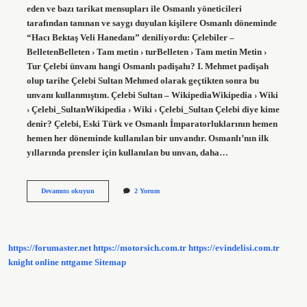
eden ve bazı tarikat mensupları ile Osmanlı yöneticileri
tarafından tanınan ve saygı duyulan kişilere Osmanlı döneminde
“Hacı Bektaş Veli Hanedanı” deniliyordu: Çelebiler –
BelletenBelleten › Tam metin › turBelleten › Tam metin Metin ›
Tur Çelebi ünvanı hangi Osmanlı padişahı? I. Mehmet padişah
olup tarihe Çelebi Sultan Mehmed olarak geçtikten sonra bu
unvanı kullanmıştım. Çelebi Sultan – WikipediaWikipedia › Wiki
› Çelebi_SultanWikipedia › Wiki › Çelebi_Sultan Çelebi diye kime
denir? Çelebi, Eski Türk ve Osmanlı İmparatorluklarının hemen
hemen her döneminde kullanılan bir unvandır. Osmanlı’nın ilk
yıllarında prensler için kullanılan bu unvan, daha…
Çelebi
Devamını okuyun
2 Yorum
Ünvanını
Kim
Aldı
https://forumaster.net
https://motorsich.com.tr
https://evindelisi.com.tr
knight online
nttgame
Sitemap