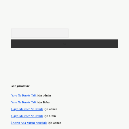
Arama
Son yorumlar
Yave Ne Demek Tdk
için
admin
Yave Ne Demek Tdk
için
Baba
Gayri Muteber Ne Demek
için
admin
Gayri Muteber Ne Demek
için
Ozan
İNcirin Ana Vatanı Neresidir
için
admin