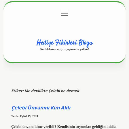
menüyü
Anasayfa
Gizlilik Politikası
Yasal Uyarı
aç
Hakkımızda
Hediye Fikirleri Blogu
Sevdiklerine sürpriz yapmanın yolları!
Etiket:
Mevlevilikte Çelebi ne demek
Çelebi Ünvanını Kim Aldı
Tarih: Eylül 19, 2024
Çelebi ünvanı kime verildi? Kendisinin soyundan geldiğini iddia