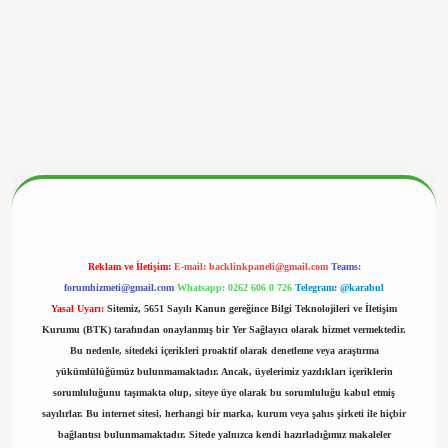
nbetx.org/
Reklam ve İletişim:
E-mail:
backlinkpaneli@gmail.com
Teams:
forumhizmeti@gmail.com
Whatsapp: 0262 606 0 726
Telegram: @karabul
Yasal Uyarı:
Sitemiz, 5651 Sayılı Kanun gereğince Bilgi Teknolojileri ve İletişim
Kurumu (BTK) tarafından onaylanmış bir Yer Sağlayıcı olarak hizmet vermektedir.
Bu nedenle, sitedeki içerikleri proaktif olarak denetleme veya araştırma
yükümlülüğümüz bulunmamaktadır. Ancak, üyelerimiz yazdıkları içeriklerin
sorumluluğunu taşımakta olup, siteye üye olarak bu sorumluluğu kabul etmiş
sayılırlar. Bu internet sitesi, herhangi bir marka, kurum veya şahıs şirketi ile hiçbir
bağlantısı bulunmamaktadır. Sitede yalnızca kendi hazırladığımız makaleler