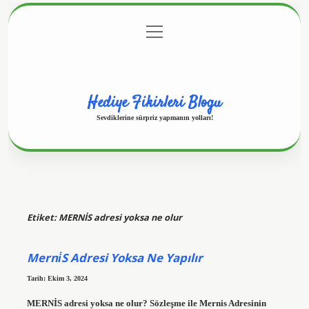
menüyü
Anasayfa
Gizlilik Politikası
Yasal Uyarı
aç
Hakkımızda
Hediye Fikirleri Blogu
Sevdiklerine sürpriz yapmanın yolları!
Etiket:
MERNİS adresi yoksa ne olur
Merni̇S Adresi Yoksa Ne Yapılır
Tarih: Ekim 3, 2024
MERNİS adresi yoksa ne olur? Sözleşme ile Mernis Adresinin