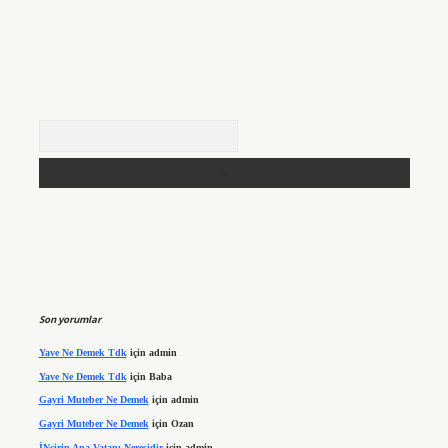
Arama
Son yorumlar
Yave Ne Demek Tdk
için
admin
Yave Ne Demek Tdk
için
Baba
Gayri Muteber Ne Demek
için
admin
Gayri Muteber Ne Demek
için
Ozan
İNcirin Ana Vatanı Neresidir
için
admin