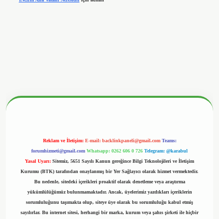
nbetx.org/
Reklam ve İletişim:
E-mail:
backlinkpaneli@gmail.com
Teams:
forumhizmeti@gmail.com
Whatsapp: 0262 606 0 726
Telegram: @karabul
Yasal Uyarı:
Sitemiz, 5651 Sayılı Kanun gereğince Bilgi Teknolojileri ve İletişim
Kurumu (BTK) tarafından onaylanmış bir Yer Sağlayıcı olarak hizmet vermektedir.
Bu nedenle, sitedeki içerikleri proaktif olarak denetleme veya araştırma
yükümlülüğümüz bulunmamaktadır. Ancak, üyelerimiz yazdıkları içeriklerin
sorumluluğunu taşımakta olup, siteye üye olarak bu sorumluluğu kabul etmiş
sayılırlar. Bu internet sitesi, herhangi bir marka, kurum veya şahıs şirketi ile hiçbir