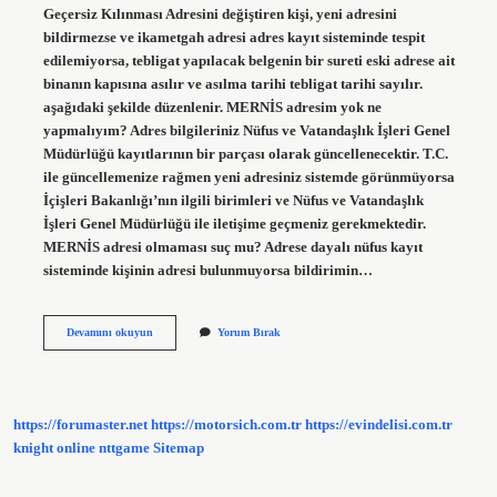
Geçersiz Kılınması Adresini değiştiren kişi, yeni adresini
bildirmezse ve ikametgah adresi adres kayıt sisteminde tespit
edilemiyorsa, tebligat yapılacak belgenin bir sureti eski adrese ait
binanın kapısına asılır ve asılma tarihi tebligat tarihi sayılır.
aşağıdaki şekilde düzenlenir. MERNİS adresim yok ne
yapmalıyım? Adres bilgileriniz Nüfus ve Vatandaşlık İşleri Genel
Müdürlüğü kayıtlarının bir parçası olarak güncellenecektir. T.C.
ile güncellemenize rağmen yeni adresiniz sistemde görünmüyorsa
İçişleri Bakanlığı’nın ilgili birimleri ve Nüfus ve Vatandaşlık
İşleri Genel Müdürlüğü ile iletişime geçmeniz gerekmektedir.
MERNİS adresi olmaması suç mu? Adrese dayalı nüfus kayıt
sisteminde kişinin adresi bulunmuyorsa bildirimin…
Merni̇S
Devamını okuyun
Yorum Bırak
Adresi
Yoksa
Ne
Yapılır
https://forumaster.net
https://motorsich.com.tr
https://evindelisi.com.tr
knight online
nttgame
Sitemap