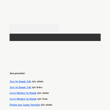
Arama
Son yorumlar
Yave Ne Demek Tdk
için
admin
Yave Ne Demek Tdk
için
Baba
Gayri Muteber Ne Demek
için
admin
Gayri Muteber Ne Demek
için
Ozan
İNcirin Ana Vatanı Neresidir
için
admin