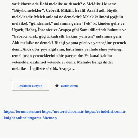
varlıkların adı. İlahi melaike ne demek? ѻ Melâike-i kiram:
“Büyük melekler”, Cebrail, Mikâil, İsrâfil, Azrâil adlı büyük
meleklerdir. Melek anlami ne demektir? Melek kelimesi (çoğulu
melâike), “göndermek” anlamına gelen “lʾek” kökünden gelir ve
Ugarit, Habeş, İbranice ve Arapça gibi Sami dillerinde bulunur ve
“haberci, ulak; güçlü, kudretli, hakim, yöneten” anlamına gelir.
Aklı melaike ne demek? Bir işi yapma gücü ve yeteneğine yetenek
denir. Ancak bir şeyi algılama, hatırlama ve ifade etme yeteneği
temel insan yeteneklerinin bir parçasıdır. Psikanalizde bu
yeteneklere zihinsel yetenekler denir. Melaike hangi dilde?
melaike – İngilizce sözlük. Arapça…
Melake
Devamını okuyun
Yorum Bırak
Ne
Demektir
https://forumaster.net
https://motorsich.com.tr
https://evindelisi.com.tr
knight online
nttgame
Sitemap