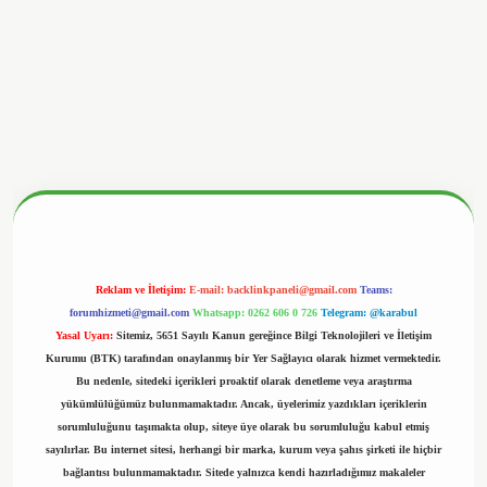
rg/
Reklam ve İletişim:
E-mail:
backlinkpaneli@gmail.com
Teams:
forumhizmeti@gmail.com
Whatsapp: 0262 606 0 726
Telegram: @karabul
Yasal Uyarı:
Sitemiz, 5651 Sayılı Kanun gereğince Bilgi Teknolojileri ve İletişim
Kurumu (BTK) tarafından onaylanmış bir Yer Sağlayıcı olarak hizmet vermektedir.
Bu nedenle, sitedeki içerikleri proaktif olarak denetleme veya araştırma
yükümlülüğümüz bulunmamaktadır. Ancak, üyelerimiz yazdıkları içeriklerin
sorumluluğunu taşımakta olup, siteye üye olarak bu sorumluluğu kabul etmiş
sayılırlar. Bu internet sitesi, herhangi bir marka, kurum veya şahıs şirketi ile hiçbir
bağlantısı bulunmamaktadır. Sitede yalnızca kendi hazırladığımız makaleler