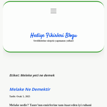
menüyü
Anasayfa
Gizlilik Politikası
Yasal Uyarı
aç
Hakkımızda
Hediye Fikirleri Blogu
Sevdiklerine sürpriz yapmanın yolları!
Etiket:
Meleke yeti ne demek
Melake Ne Demektir
Tarih: Ocak 5, 2025
Melake nedir? Tanrı’nın emirlerine tam itaat eden iyi ruhani