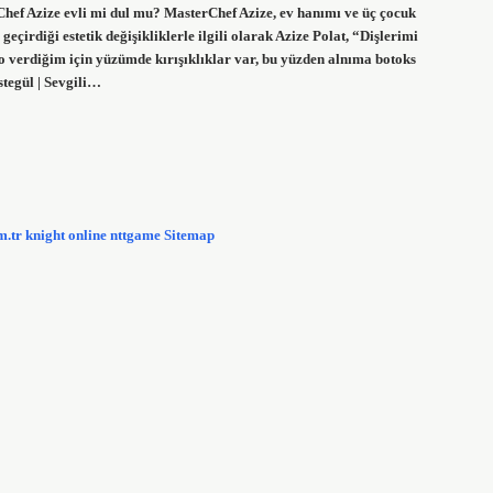
rChef Azize evli mi dul mu? MasterChef Azize, ev hanımı ve üç çocuk
eçirdiği estetik değişikliklerle ilgili olarak Azize Polat, “Dişlerimi
lo verdiğim için yüzümde kırışıklıklar var, bu yüzden alnıma botoks
tegül | Sevgili…
m.tr
knight online
nttgame
Sitemap