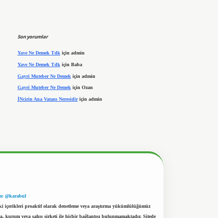
Son yorumlar
Yave Ne Demek Tdk
için
admin
Yave Ne Demek Tdk
için
Baba
Gayri Muteber Ne Demek
için
admin
Gayri Muteber Ne Demek
için
Ozan
İNcirin Ana Vatanı Neresidir
için
admin
m: @karabul
eki içerikleri proaktif olarak denetleme veya araştırma yükümlülüğümüz
a, kurum veya şahıs şirketi ile hiçbir bağlantısı bulunmamaktadır. Sitede