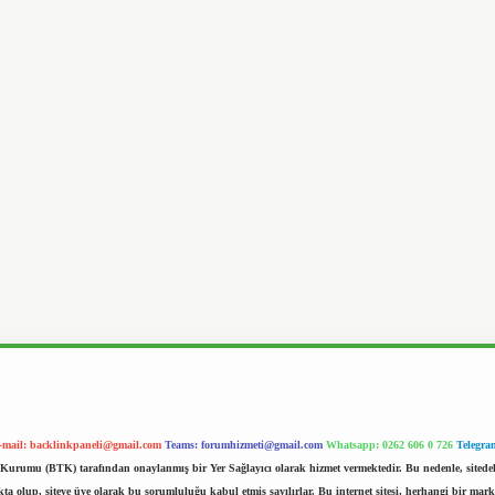
-mail:
backlinkpaneli@gmail.com
Teams:
forumhizmeti@gmail.com
Whatsapp: 0262 606 0 726
Telegra
im Kurumu (BTK) tarafından onaylanmış bir Yer Sağlayıcı olarak hizmet vermektedir. Bu nedenle, sited
 olup, siteye üye olarak bu sorumluluğu kabul etmiş sayılırlar. Bu internet sitesi, herhangi bir mark