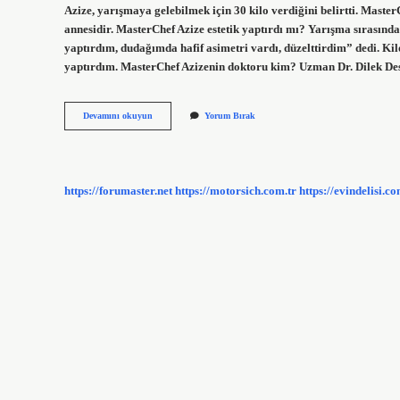
Azize, yarışmaya gelebilmek için 30 kilo verdiğini belirtti. Maste
annesidir. MasterChef Azize estetik yaptırdı mı? Yarışma sırasında g
yaptırdım, dudağımda hafif asimetri vardı, düzelttirdim” dedi. Ki
yaptırdım. MasterChef Azizenin doktoru kim? Uzman Dr. Dilek Des
Masterchef
Devamını okuyun
Yorum Bırak
Teki
Azize
Aslen
Nereli
https://forumaster.net
https://motorsich.com.tr
https://evindelisi.co