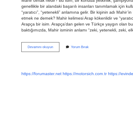
Mahir olmak nedir? Bu isim, bir konuda yetkinlik, şampiyon
genellikle bir alandaki başarılı insanları tanımlamak için kull
“yaratıcı”, “yetenekli” anlamına gelir. Bir kişinin adı Mahir’in
etmek ne demek? Mahir kelimesi Arap kökenlidir ve “yaratıcı
Arapça bir isim. Arapça’dan gelen ve Türkçe yaygın olan bu 
baktığımızda, Mahir isminin anlamı “zeki, yetenekli, zeki, el
Mahir
Devamını okuyun
Yorum Bırak
Oldum
Ne
Demek
https://forumaster.net
https://motorsich.com.tr
https://evinde