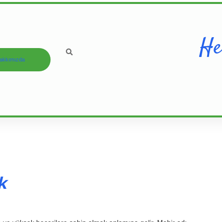
He
akkımızda
k