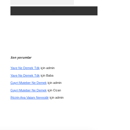
Son yorumlar
Yave Ne Demek Tdk
için
admin
Yave Ne Demek Tdk
için
Baba
Gayri Muteber Ne Demek
için
admin
Gayri Muteber Ne Demek
için
Ozan
İNcirin Ana Vatanı Neresidir
için
admin