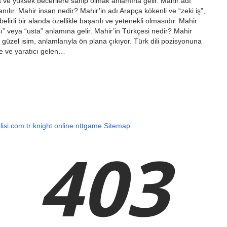
a ve yüksek becerilere sahip olmak anlamına gelir. Mahir adı
anılır. Mahir insan nedir? Mahir’in adı Arapça kökenli ve “zeki iş”,
 belirli bir alanda özellikle başarılı ve yetenekli olmasıdır. Mahir
” veya “usta” anlamına gelir. Mahir’in Türkçesi nedir? Mahir
güzel isim, anlamlarıyla ön plana çıkıyor. Türk dili pozisyonuna
le ve yaratıcı gelen…
lisi.com.tr
knight online
nttgame
Sitemap
403