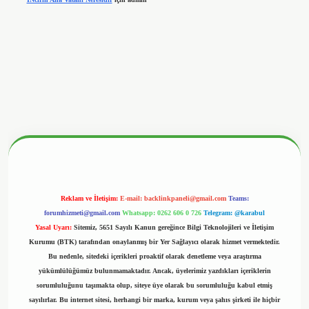
nbetx.org/
Reklam ve İletişim:
E-mail:
backlinkpaneli@gmail.com
Teams:
forumhizmeti@gmail.com
Whatsapp: 0262 606 0 726
Telegram: @karabul
Yasal Uyarı:
Sitemiz, 5651 Sayılı Kanun gereğince Bilgi Teknolojileri ve İletişim
Kurumu (BTK) tarafından onaylanmış bir Yer Sağlayıcı olarak hizmet vermektedir.
Bu nedenle, sitedeki içerikleri proaktif olarak denetleme veya araştırma
yükümlülüğümüz bulunmamaktadır. Ancak, üyelerimiz yazdıkları içeriklerin
sorumluluğunu taşımakta olup, siteye üye olarak bu sorumluluğu kabul etmiş
sayılırlar. Bu internet sitesi, herhangi bir marka, kurum veya şahıs şirketi ile hiçbir