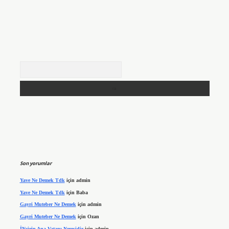
Arama
Son yorumlar
Yave Ne Demek Tdk
için
admin
Yave Ne Demek Tdk
için
Baba
Gayri Muteber Ne Demek
için
admin
Gayri Muteber Ne Demek
için
Ozan
İNcirin Ana Vatanı Neresidir
için
admin