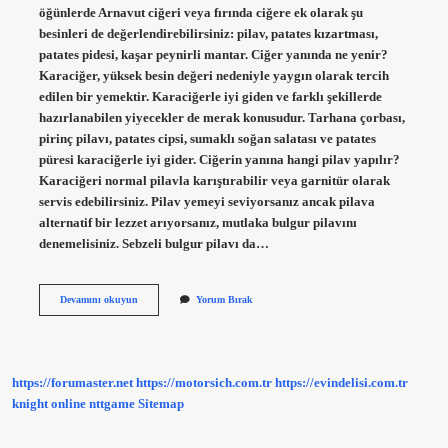
öğünlerde Arnavut ciğeri veya fırında ciğere ek olarak şu
besinleri de değerlendirebilirsiniz: pilav, patates kızartması,
patates pidesi, kaşar peynirli mantar. Ciğer yanında ne yenir?
Karaciğer, yüksek besin değeri nedeniyle yaygın olarak tercih
edilen bir yemektir. Karaciğerle iyi giden ve farklı şekillerde
hazırlanabilen yiyecekler de merak konusudur. Tarhana çorbası,
pirinç pilavı, patates cipsi, sumaklı soğan salatası ve patates
püresi karaciğerle iyi gider. Ciğerin yanına hangi pilav yapılır?
Karaciğeri normal pilavla karıştırabilir veya garnitür olarak
servis edebilirsiniz. Pilav yemeyi seviyorsanız ancak pilava
alternatif bir lezzet arıyorsanız, mutlaka bulgur pilavını
denemelisiniz. Sebzeli bulgur pilavı da…
Kuzu
Devamını okuyun
Yorum Bırak
Ciğer
Yanına
Ne
Gider
https://forumaster.net
https://motorsich.com.tr
https://evindelisi.com.tr
knight online
nttgame
Sitemap