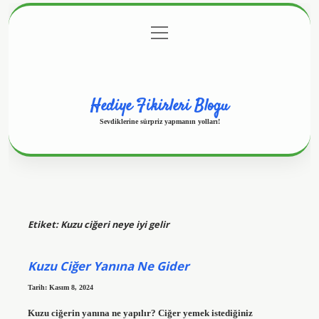
menüyü
Anasayfa
Gizlilik Politikası
Yasal Uyarı
aç
Hakkımızda
Hediye Fikirleri Blogu
Sevdiklerine sürpriz yapmanın yolları!
Etiket:
Kuzu ciğeri neye iyi gelir
Kuzu Ciğer Yanına Ne Gider
Tarih: Kasım 8, 2024
Kuzu ciğerin yanına ne yapılır? Ciğer yemek istediğiniz