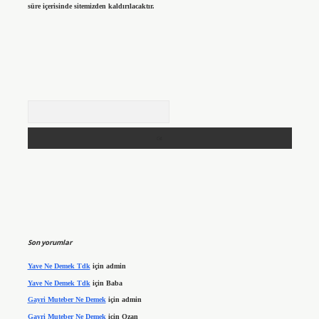
süre içerisinde sitemizden kaldırılacaktır.
Arama
Son yorumlar
Yave Ne Demek Tdk
için
admin
Yave Ne Demek Tdk
için
Baba
Gayri Muteber Ne Demek
için
admin
Gayri Muteber Ne Demek
için
Ozan