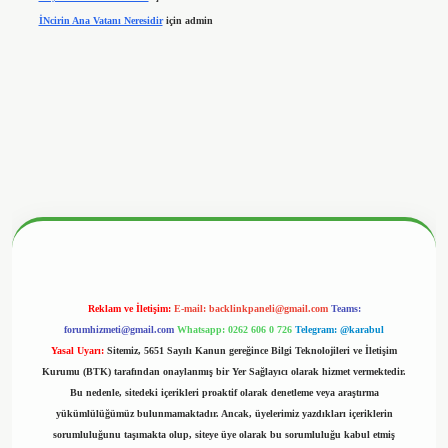
İNcirin Ana Vatanı Neresidir
için
admin
nbetx.org/
Reklam ve İletişim:
E-mail:
backlinkpaneli@gmail.com
Teams:
forumhizmeti@gmail.com
Whatsapp: 0262 606 0 726
Telegram: @karabul
Yasal Uyarı:
Sitemiz, 5651 Sayılı Kanun gereğince Bilgi Teknolojileri ve İletişim
Kurumu (BTK) tarafından onaylanmış bir Yer Sağlayıcı olarak hizmet vermektedir.
Bu nedenle, sitedeki içerikleri proaktif olarak denetleme veya araştırma
yükümlülüğümüz bulunmamaktadır. Ancak, üyelerimiz yazdıkları içeriklerin
sorumluluğunu taşımakta olup, siteye üye olarak bu sorumluluğu kabul etmiş