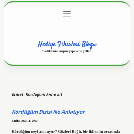
menüyü
Anasayfa
Gizlilik Politikası
Yasal Uyarı
aç
Hakkımızda
Hediye Fikirleri Blogu
Sevdiklerine sürpriz yapmanın yolları!
Etiket:
Kördüğüm kime ait
Kördüğüm Dizisi Ne Anlatıyor
Tarih: Ocak 4, 2025
Kördüğüm neyi anlatıyor? Gözleri Bağlı, bir ikilemin ortasında