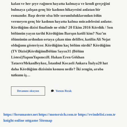
kalan ve her şeye rağmen hayatta kalmaya ve kendi gerçeğini
bulmaya çalışan genç bir kadının hikayesini anlatan bir
romandır. Başı dertte olsa bile sorumluluklarından ödün
vermeyen genç bir kadının hayatta kalma mücadelesini anlatır.
Kördüğüm dizisi finalinde ne oldu? 20 Ekim 2016 Kördük / Son
bölümün yayın tarihi Kördüğüm Barışın katili kim? Naz’ın
ölümünün ardından ortaya çıkan tüm deliller, katilin Ali Nejat
olduğunu gösteriyor. Kördüğüm kaç bölüm sürdü? Kördüğüm
(TV Dizisi)KördüğümBölüm Sayısı31 (Bölüm
Listesi)YapımYapımcıH. Hakan Eren Gökhan
TatarerMekanBeykoz, İstanbul Kocaeli Ankara İtalya20 hat
daha Kördüğüm dizisinin konusu nedir? İki zengin, araba
tutkunu iş…
Kördüğüm
Devamını okuyun
Yorum Bırak
Dizisi
Ne
Anlatıyor
https://forumaster.net
https://motorsich.com.tr
https://evindelisi.com.tr
knight online
nttgame
Sitemap