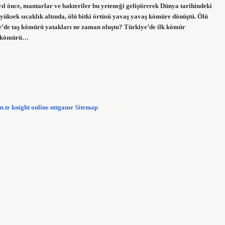
l önce, mantarlar ve bakteriler bu yeteneği geliştirerek Dünya tarihindeki
üksek sıcaklık altında, ölü bitki örtüsü yavaş yavaş kömüre dönüştü. Ölü
’de taş kömürü yatakları ne zaman oluştu? Türkiye’de ilk kömür
de kömürü…
m.tr
knight online
nttgame
Sitemap