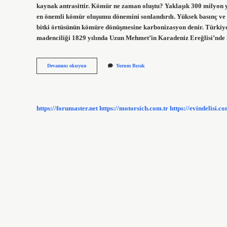
kaynak antrasittir. Kömür ne zaman oluştu? Yaklaşık 300 milyon yı
en önemli kömür oluşumu dönemini sonlandırdı. Yüksek basınç ve y
bitki örtüsünün kömüre dönüşmesine karbonizasyon denir. Türkiye
madenciliği 1829 yılında Uzun Mehmet’in Karadeniz Ereğlisi’n
Antrasit
Devamını okuyun
Yorum Bırak
Ne
Zaman
Oluştu
https://forumaster.net
https://motorsich.com.tr
https://evindelisi.co