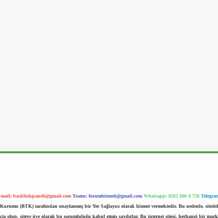
-mail:
backlinkpaneli@gmail.com
Teams:
forumhizmeti@gmail.com
Whatsapp: 0262 606 0 726
Telegra
im Kurumu (BTK) tarafından onaylanmış bir Yer Sağlayıcı olarak hizmet vermektedir. Bu nedenle, sited
 olup, siteye üye olarak bu sorumluluğu kabul etmiş sayılırlar. Bu internet sitesi, herhangi bir mark