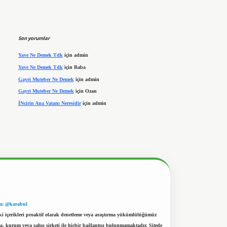
Son yorumlar
Yave Ne Demek Tdk
için
admin
Yave Ne Demek Tdk
için
Baba
Gayri Muteber Ne Demek
için
admin
Gayri Muteber Ne Demek
için
Ozan
İNcirin Ana Vatanı Neresidir
için
admin
m: @karabul
eki içerikleri proaktif olarak denetleme veya araştırma yükümlülüğümüz
a, kurum veya şahıs şirketi ile hiçbir bağlantısı bulunmamaktadır. Sitede