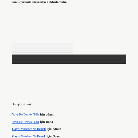
süre içerisinde sitemizden kaldırılacaktır.
Arama
Son yorumlar
Yave Ne Demek Tdk
için
admin
Yave Ne Demek Tdk
için
Baba
Gayri Muteber Ne Demek
için
admin
Gayri Muteber Ne Demek
için
Ozan