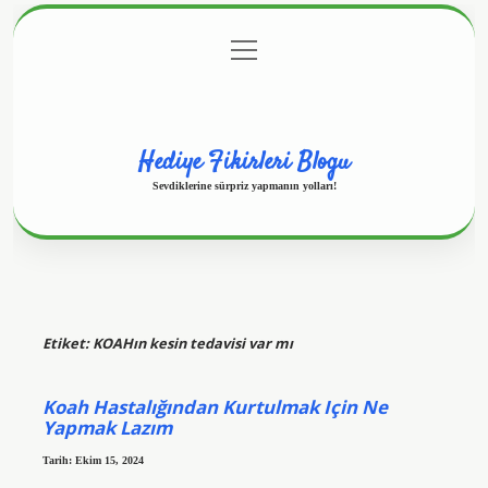
menüyü
Anasayfa
Gizlilik Politikası
Yasal Uyarı
aç
Hakkımızda
Hediye Fikirleri Blogu
Sevdiklerine sürpriz yapmanın yolları!
Etiket:
KOAHın kesin tedavisi var mı
Koah Hastalığından Kurtulmak Için Ne
Yapmak Lazım
Tarih: Ekim 15, 2024