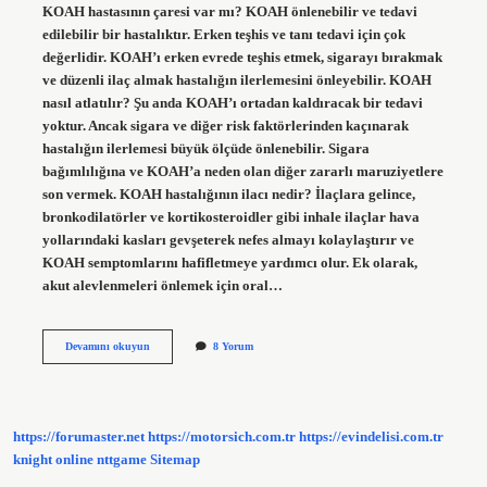
KOAH hastasının çaresi var mı? KOAH önlenebilir ve tedavi
edilebilir bir hastalıktır. Erken teşhis ve tanı tedavi için çok
değerlidir. KOAH’ı erken evrede teşhis etmek, sigarayı bırakmak
ve düzenli ilaç almak hastalığın ilerlemesini önleyebilir. KOAH
nasıl atlatılır? Şu anda KOAH’ı ortadan kaldıracak bir tedavi
yoktur. Ancak sigara ve diğer risk faktörlerinden kaçınarak
hastalığın ilerlemesi büyük ölçüde önlenebilir. Sigara
bağımlılığına ve KOAH’a neden olan diğer zararlı maruziyetlere
son vermek. KOAH hastalığının ilacı nedir? İlaçlara gelince,
bronkodilatörler ve kortikosteroidler gibi inhale ilaçlar hava
yollarındaki kasları gevşeterek nefes almayı kolaylaştırır ve
KOAH semptomlarını hafifletmeye yardımcı olur. Ek olarak,
akut alevlenmeleri önlemek için oral…
Koah
Devamını okuyun
8 Yorum
Hastalığından
Kurtulmak
Için
Ne
Yapmak
https://forumaster.net
https://motorsich.com.tr
https://evindelisi.com.tr
Lazım
knight online
nttgame
Sitemap