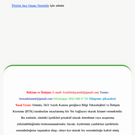
İNcirin Ana Vatanı Neresidir
için
admin
betx.org/
Reklam ve İletişim:
E-mail:
backlinkpaneli@gmail.com
Teams:
forumhizmeti@gmail.com
Whatsapp: 0262 606 0 726
Telegram: @karabul
Yasal Uyarı:
Sitemiz, 5651 Sayılı Kanun gereğince Bilgi Teknolojileri ve İletişim
Kurumu (BTK) tarafından onaylanmış bir Yer Sağlayıcı olarak hizmet vermektedir.
Bu nedenle, sitedeki içerikleri proaktif olarak denetleme veya araştırma
yükümlülüğümüz bulunmamaktadır. Ancak, üyelerimiz yazdıkları içeriklerin
sorumluluğunu taşımakta olup, siteye üye olarak bu sorumluluğu kabul etmiş