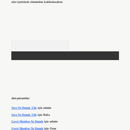
süre içerisinde sitemizden kaldırılacaktır.
Arama
Son yorumlar
Yave Ne Demek Tdk
için
admin
Yave Ne Demek Tdk
için
Baba
Gayri Muteber Ne Demek
için
admin
Gayri Muteber Ne Demek
için
Ozan