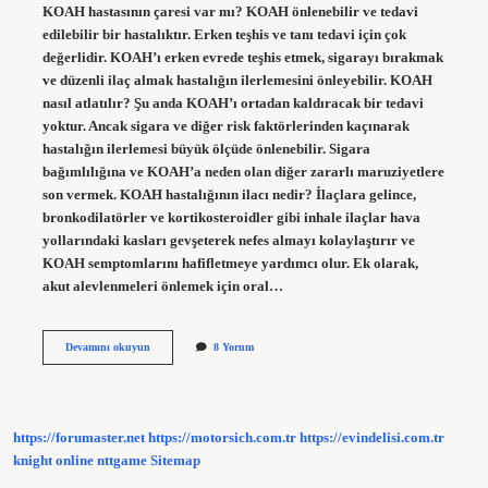
KOAH hastasının çaresi var mı? KOAH önlenebilir ve tedavi
edilebilir bir hastalıktır. Erken teşhis ve tanı tedavi için çok
değerlidir. KOAH’ı erken evrede teşhis etmek, sigarayı bırakmak
ve düzenli ilaç almak hastalığın ilerlemesini önleyebilir. KOAH
nasıl atlatılır? Şu anda KOAH’ı ortadan kaldıracak bir tedavi
yoktur. Ancak sigara ve diğer risk faktörlerinden kaçınarak
hastalığın ilerlemesi büyük ölçüde önlenebilir. Sigara
bağımlılığına ve KOAH’a neden olan diğer zararlı maruziyetlere
son vermek. KOAH hastalığının ilacı nedir? İlaçlara gelince,
bronkodilatörler ve kortikosteroidler gibi inhale ilaçlar hava
yollarındaki kasları gevşeterek nefes almayı kolaylaştırır ve
KOAH semptomlarını hafifletmeye yardımcı olur. Ek olarak,
akut alevlenmeleri önlemek için oral…
Koah
Devamını okuyun
8 Yorum
Hastalığından
Kurtulmak
Için
Ne
Yapmak
https://forumaster.net
https://motorsich.com.tr
https://evindelisi.com.tr
Lazım
knight online
nttgame
Sitemap