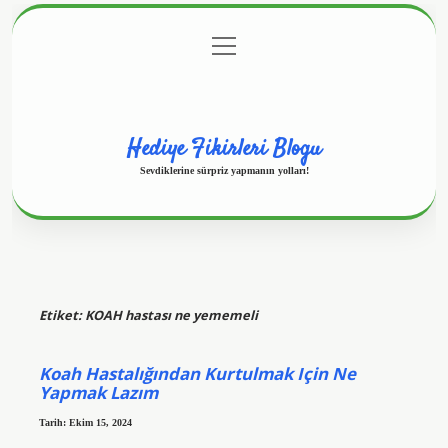
menüyü
Anasayfa
Gizlilik Politikası
Yasal Uyarı
aç
Hakkımızda
Hediye Fikirleri Blogu
Sevdiklerine sürpriz yapmanın yolları!
Etiket:
KOAH hastası ne yememeli
Koah Hastalığından Kurtulmak Için Ne
Yapmak Lazım
Tarih: Ekim 15, 2024