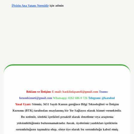
İNcirin Ana Vatanı Neresidir
için
admin
onbetx.org/
Reklam ve İletişim:
E-mail:
backlinkpaneli@gmail.com
Teams:
forumhizmeti@gmail.com
Whatsapp: 0262 606 0 726
Telegram: @karabul
Yasal Uyarı:
Sitemiz, 5651 Sayılı Kanun gereğince Bilgi Teknolojileri ve İletişim
Kurumu (BTK) tarafından onaylanmış bir Yer Sağlayıcı olarak hizmet vermektedir.
Bu nedenle, sitedeki içerikleri proaktif olarak denetleme veya araştırma
yükümlülüğümüz bulunmamaktadır. Ancak, üyelerimiz yazdıkları içeriklerin
sorumluluğunu taşımakta olup, siteye üye olarak bu sorumluluğu kabul etmiş