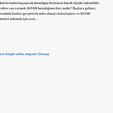
aktörlerinden kaçınarak hastalığın ilerlemesi büyük ölçüde önlenebilir.
tlere son vermek. KOAH hastalığının ilacı nedir? İlaçlara gelince,
larındaki kasları gevşeterek nefes almayı kolaylaştırır ve KOAH
nmeleri önlemek için oral…
m.tr
knight online
nttgame
Sitemap