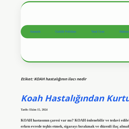
Anasayfa
Gizlilik Politikası
Yasal Uyarı
Hakkım
Etiket:
KOAH hastalığının ilacı nedir
Koah Hastalığından Kurt
Tarih: Ekim 15, 2024
KOAH hastasının çaresi var mı? KOAH önlenebilir ve tedavi edilebil
erken evrede teşhis etmek, sigarayı bırakmak ve düzenli ilaç alma