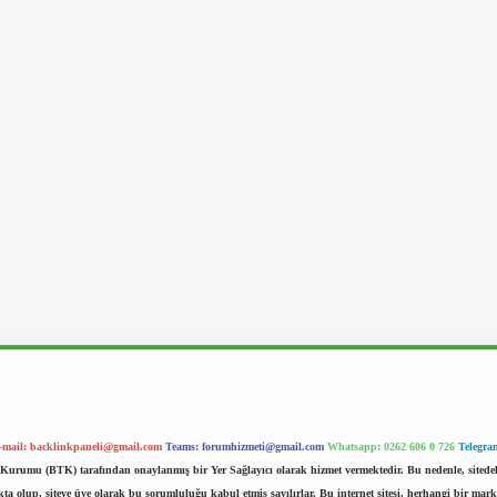
-mail:
backlinkpaneli@gmail.com
Teams:
forumhizmeti@gmail.com
Whatsapp: 0262 606 0 726
Telegra
im Kurumu (BTK) tarafından onaylanmış bir Yer Sağlayıcı olarak hizmet vermektedir. Bu nedenle, sited
 olup, siteye üye olarak bu sorumluluğu kabul etmiş sayılırlar. Bu internet sitesi, herhangi bir mark