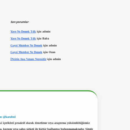
Son yorumlar
Yave Ne Demek Tdk
için
admin
Yave Ne Demek Tdk
için
Baba
Gayri Muteber Ne Demek
için
admin
Gayri Muteber Ne Demek
için
Ozan
İNcirin Ana Vatanı Neresidir
için
admin
m: @karabul
eki içerikleri proaktif olarak denetleme veya araştırma yükümlülüğümüz
a, kurum veya şahıs şirketi ile hiçbir bağlantısı bulunmamaktadır. Sitede