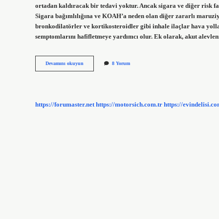
ortadan kaldıracak bir tedavi yoktur. Ancak sigara ve diğer risk f
Sigara bağımlılığına ve KOAH’a neden olan diğer zararlı maruziye
bronkodilatörler ve kortikosteroidler gibi inhale ilaçlar hava yol
semptomlarını hafifletmeye yardımcı olur. Ek olarak, akut alevle
Koah
Devamını okuyun
8 Yorum
Hastalığından
Kurtulmak
Için
Ne
Yapmak
https://forumaster.net
https://motorsich.com.tr
https://evindelisi.co
Lazım