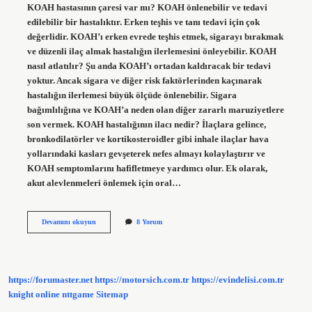
KOAH hastasının çaresi var mı? KOAH önlenebilir ve tedavi
edilebilir bir hastalıktır. Erken teşhis ve tanı tedavi için çok
değerlidir. KOAH’ı erken evrede teşhis etmek, sigarayı bırakmak
ve düzenli ilaç almak hastalığın ilerlemesini önleyebilir. KOAH
nasıl atlatılır? Şu anda KOAH’ı ortadan kaldıracak bir tedavi
yoktur. Ancak sigara ve diğer risk faktörlerinden kaçınarak
hastalığın ilerlemesi büyük ölçüde önlenebilir. Sigara
bağımlılığına ve KOAH’a neden olan diğer zararlı maruziyetlere
son vermek. KOAH hastalığının ilacı nedir? İlaçlara gelince,
bronkodilatörler ve kortikosteroidler gibi inhale ilaçlar hava
yollarındaki kasları gevşeterek nefes almayı kolaylaştırır ve
KOAH semptomlarını hafifletmeye yardımcı olur. Ek olarak,
akut alevlenmeleri önlemek için oral…
Koah
Devamını okuyun
8 Yorum
Hastalığından
Kurtulmak
Için
Ne
Yapmak
https://forumaster.net
https://motorsich.com.tr
https://evindelisi.com.tr
Lazım
knight online
nttgame
Sitemap