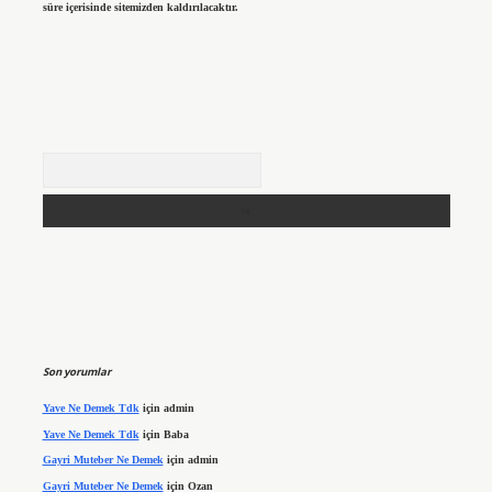
süre içerisinde sitemizden kaldırılacaktır.
Arama
Son yorumlar
Yave Ne Demek Tdk
için
admin
Yave Ne Demek Tdk
için
Baba
Gayri Muteber Ne Demek
için
admin
Gayri Muteber Ne Demek
için
Ozan