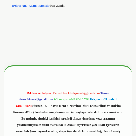
İNcirin Ana Vatanı Neresidir
için
admin
nbetx.org/
Reklam ve İletişim:
E-mail:
backlinkpaneli@gmail.com
Teams:
forumhizmeti@gmail.com
Whatsapp: 0262 606 0 726
Telegram: @karabul
Yasal Uyarı:
Sitemiz, 5651 Sayılı Kanun gereğince Bilgi Teknolojileri ve İletişim
Kurumu (BTK) tarafından onaylanmış bir Yer Sağlayıcı olarak hizmet vermektedir.
Bu nedenle, sitedeki içerikleri proaktif olarak denetleme veya araştırma
yükümlülüğümüz bulunmamaktadır. Ancak, üyelerimiz yazdıkları içeriklerin
sorumluluğunu taşımakta olup, siteye üye olarak bu sorumluluğu kabul etmiş