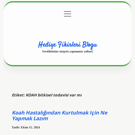
menüyü
Anasayfa
Gizlilik Politikası
Yasal Uyarı
aç
Hakkımızda
Hediye Fikirleri Blogu
Sevdiklerine sürpriz yapmanın yolları!
Etiket:
KOAH bitkisel tedavisi var mı
Koah Hastalığından Kurtulmak Için Ne
Yapmak Lazım
Tarih: Ekim 15, 2024