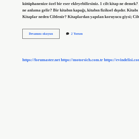
kütüphanenize özel bir eser ekleyebilirsiniz. 1 cilt kitap ne demek? 
ne anlama gelir? Bir kitabın kapağı, kitabın fiziksel dışıdır. Kitabı 
Kitaplar neden Ciltlenir? Kitaplardan yapılan koruyucu giysi; Cilt
Ciltlik
Devamını okuyun
2 Yorum
Kitap
Ne
Demek
https://forumaster.net
https://motorsich.com.tr
https://evindelisi.co