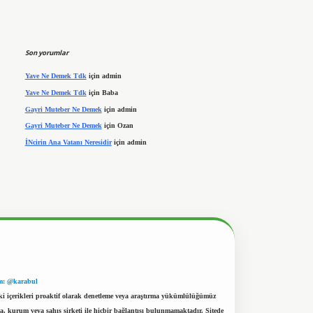
Son yorumlar
Yave Ne Demek Tdk
için
admin
Yave Ne Demek Tdk
için
Baba
Gayri Muteber Ne Demek
için
admin
Gayri Muteber Ne Demek
için
Ozan
İNcirin Ana Vatanı Neresidir
için
admin
m: @karabul
eki içerikleri proaktif olarak denetleme veya araştırma yükümlülüğümüz
a, kurum veya şahıs şirketi ile hiçbir bağlantısı bulunmamaktadır. Sitede