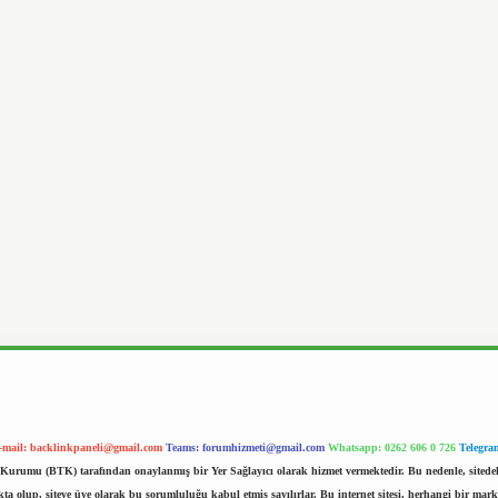
-mail:
backlinkpaneli@gmail.com
Teams:
forumhizmeti@gmail.com
Whatsapp: 0262 606 0 726
Telegra
im Kurumu (BTK) tarafından onaylanmış bir Yer Sağlayıcı olarak hizmet vermektedir. Bu nedenle, sited
 olup, siteye üye olarak bu sorumluluğu kabul etmiş sayılırlar. Bu internet sitesi, herhangi bir mark