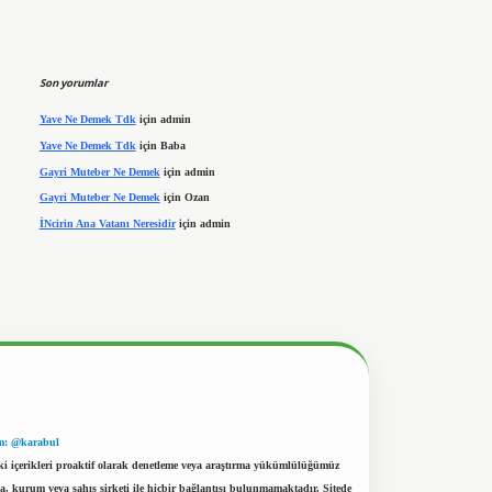
Son yorumlar
Yave Ne Demek Tdk
için
admin
Yave Ne Demek Tdk
için
Baba
Gayri Muteber Ne Demek
için
admin
Gayri Muteber Ne Demek
için
Ozan
İNcirin Ana Vatanı Neresidir
için
admin
m: @karabul
eki içerikleri proaktif olarak denetleme veya araştırma yükümlülüğümüz
a, kurum veya şahıs şirketi ile hiçbir bağlantısı bulunmamaktadır. Sitede