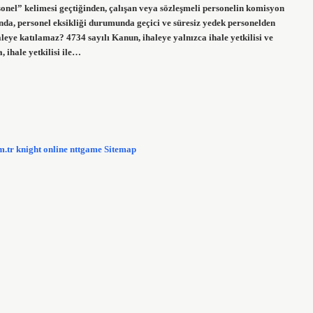
onel” kelimesi geçtiğinden, çalışan veya sözleşmeli personelin komisyon
nda, personel eksikliği durumunda geçici ve süresiz yedek personelden
leye katılamaz? 4734 sayılı Kanun, ihaleye yalnızca ihale yetkilisi ve
 ihale yetkilisi ile…
m.tr
knight online
nttgame
Sitemap