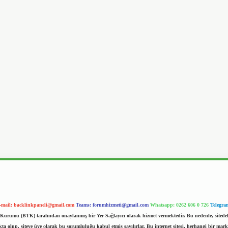
-mail:
backlinkpaneli@gmail.com
Teams:
forumhizmeti@gmail.com
Whatsapp: 0262 606 0 726
Telegra
im Kurumu (BTK) tarafından onaylanmış bir Yer Sağlayıcı olarak hizmet vermektedir. Bu nedenle, sited
 olup, siteye üye olarak bu sorumluluğu kabul etmiş sayılırlar. Bu internet sitesi, herhangi bir mark