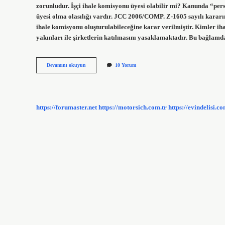
zorunludur. İşçi ihale komisyonu üyesi olabilir mi? Kanunda “pers
üyesi olma olasılığı vardır. JCC 2006/COMP. Z-1605 sayılı kararı
ihale komisyonu oluşturulabileceğine karar verilmiştir. Kimler iha
yakınları ile şirketlerin katılmasını yasaklamaktadır. Bu bağlamda,
Kimler
Devamını okuyun
10 Yorum
Ihale
Komisyonu
Üyesi
Olamaz
https://forumaster.net
https://motorsich.com.tr
https://evindelisi.co