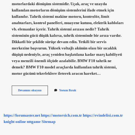
motorlardaki dönüşüm sistemidir. Uçak, araç ve uzayda
kullanılan motorların dönüşüm sistemlerini ifade etmek için
kullanılır. Tahrik sistemi makine motoru, kontrolör, limit
anahtarları, kontrol panelleri, muayene kutusu, elektrik kabloları
vb. elemanlar içerir. Tahrik sistemi arızası nedir? Tahrik
sisteminin gücü düşük kalırsa, tahrik sisteminde bir arıza vardır.
Dikkatli bir şekilde sürüşe devam edin. Yetkili bir servis
merkezine başvurun. Yüksek voltajlı akünün olası bir sıcaklık
düşüşü nedeniyle, araç yeniden başlatılana kadar marş kabiliyeti
veya menzili önemli ölçüde azalabilir. BMW F10 tahrik ne
demek? BMW F10 model araçlarda kullanılan tahrik sistemi,
motor gücünü tekerleklere ileterek aracın hareket…
Bmw
Devamını okuyun
Yorum Bırak
Neden
Tahrik
Verir
https://forumaster.net
https://motorsich.com.tr
https://evindelisi.com.tr
knight online
nttgame
Sitemap