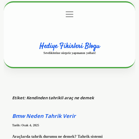
menüyü
Anasayfa
Gizlilik Politikası
Yasal Uyarı
aç
Hakkımızda
Hediye Fikirleri Blogu
Sevdiklerine sürpriz yapmanın yolları!
Etiket:
Kendinden tahrikli araç ne demek
Bmw Neden Tahrik Verir
Tarih: Ocak 4, 2025
Araçlarda tahrik durumu ne demek? Tahrik sistemi