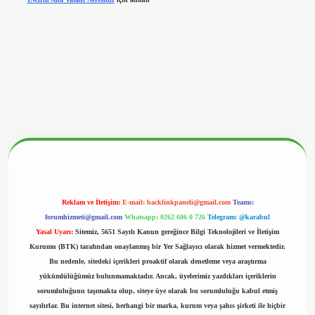
betx.org/
Reklam ve İletişim:
E-mail:
backlinkpaneli@gmail.com
Teams:
forumhizmeti@gmail.com
Whatsapp: 0262 606 0 726
Telegram: @karabul
Yasal Uyarı:
Sitemiz, 5651 Sayılı Kanun gereğince Bilgi Teknolojileri ve İletişim
Kurumu (BTK) tarafından onaylanmış bir Yer Sağlayıcı olarak hizmet vermektedir.
Bu nedenle, sitedeki içerikleri proaktif olarak denetleme veya araştırma
yükümlülüğümüz bulunmamaktadır. Ancak, üyelerimiz yazdıkları içeriklerin
sorumluluğunu taşımakta olup, siteye üye olarak bu sorumluluğu kabul etmiş
sayılırlar. Bu internet sitesi, herhangi bir marka, kurum veya şahıs şirketi ile hiçbir