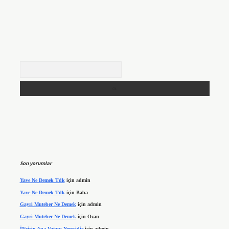
Arama
Son yorumlar
Yave Ne Demek Tdk
için
admin
Yave Ne Demek Tdk
için
Baba
Gayri Muteber Ne Demek
için
admin
Gayri Muteber Ne Demek
için
Ozan
İNcirin Ana Vatanı Neresidir
için
admin