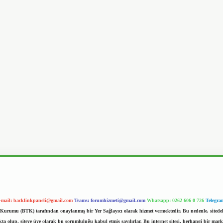
-mail:
backlinkpaneli@gmail.com
Teams:
forumhizmeti@gmail.com
Whatsapp: 0262 606 0 726
Telegra
im Kurumu (BTK) tarafından onaylanmış bir Yer Sağlayıcı olarak hizmet vermektedir. Bu nedenle, sited
 olup, siteye üye olarak bu sorumluluğu kabul etmiş sayılırlar. Bu internet sitesi, herhangi bir mark