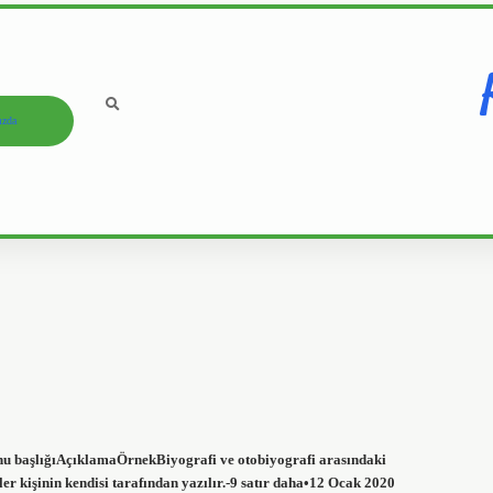
ızda
nu başlığıAçıklamaÖrnekBiyografi ve otobiyografi arasındaki
ler kişinin kendisi tarafından yazılır.-9 satır daha•12 Ocak 2020