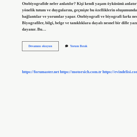
Otobiyografide neler anlatılır? Kişi kendi yaşam öyküsünü anlatır
yönelik tutum ve duygularını, geçmişte bu özelliklerin oluşumunda r
bağlantılar ve yorumlar yapar. Otobiyografi ve biyografi farkı nedi
Biyografiler, bilgi, belge ve tanıklıklara dayalı nesnel bir dille ya
dayanır. Bu…
Otobiyografi
Devamını okuyun
Yorum Bırak
Kimi
Anlatır
https://forumaster.net
https://motorsich.com.tr
https://evindelisi.co