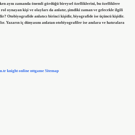
ken aynı zamanda önemli gördüğü bireysel özelliklerini, bu özelliklere
ol oynayan kişi ve olayları da anlatır, şimdiki zaman ve gelecekle ilgili
r? Otobiyografide anlatıcı birinci kişidir, biyografide ise üçüncü kişidir.
zılır. Yazarın iç dünyasını anlatan otobiyografiler ise anılara ve hatıralara
m.tr
knight online
nttgame
Sitemap