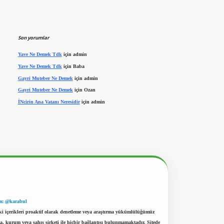
Son yorumlar
Yave Ne Demek Tdk
için
admin
Yave Ne Demek Tdk
için
Baba
Gayri Muteber Ne Demek
için
admin
Gayri Muteber Ne Demek
için
Ozan
İNcirin Ana Vatanı Neresidir
için
admin
m: @karabul
eki içerikleri proaktif olarak denetleme veya araştırma yükümlülüğümüz
a, kurum veya şahıs şirketi ile hiçbir bağlantısı bulunmamaktadır. Sitede