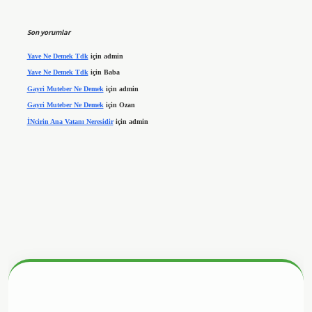
Son yorumlar
Yave Ne Demek Tdk
için
admin
Yave Ne Demek Tdk
için
Baba
Gayri Muteber Ne Demek
için
admin
Gayri Muteber Ne Demek
için
Ozan
İNcirin Ana Vatanı Neresidir
için
admin
nbetx.org/