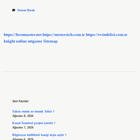
Yorum Bırak
https://forumaster.net
https://motorsich.com.tr
https://evindelisi.com.tr
knight online
nttgame
Sitemap
Sidebar
Son Yazılar
Tahsis etmek ne demek Tefsir ?
Ağustos 8, 2026
Kanal İstanbul projesi nerede ?
Ağustos 7, 2026
Bilgisayar özellikleri hangi tuşla açılır ?
Ağustos 6, 2026