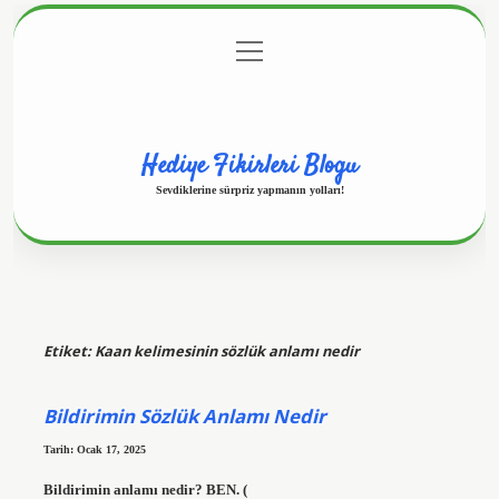
menüyü
Anasayfa
Gizlilik Politikası
Yasal Uyarı
aç
Hakkımızda
Hediye Fikirleri Blogu
Sevdiklerine sürpriz yapmanın yolları!
Etiket:
Kaan kelimesinin sözlük anlamı nedir
Bildirimin Sözlük Anlamı Nedir
Tarih: Ocak 17, 2025
Bildirimin anlamı nedir? BEN. (