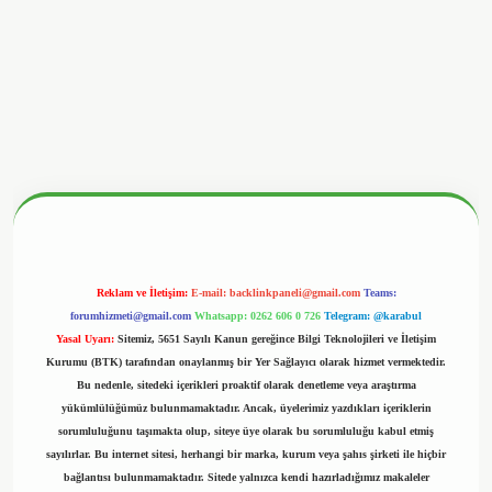
betx.org/
Reklam ve İletişim:
E-mail:
backlinkpaneli@gmail.com
Teams:
forumhizmeti@gmail.com
Whatsapp: 0262 606 0 726
Telegram: @karabul
Yasal Uyarı:
Sitemiz, 5651 Sayılı Kanun gereğince Bilgi Teknolojileri ve İletişim
Kurumu (BTK) tarafından onaylanmış bir Yer Sağlayıcı olarak hizmet vermektedir.
Bu nedenle, sitedeki içerikleri proaktif olarak denetleme veya araştırma
yükümlülüğümüz bulunmamaktadır. Ancak, üyelerimiz yazdıkları içeriklerin
sorumluluğunu taşımakta olup, siteye üye olarak bu sorumluluğu kabul etmiş
sayılırlar. Bu internet sitesi, herhangi bir marka, kurum veya şahıs şirketi ile hiçbir
bağlantısı bulunmamaktadır. Sitede yalnızca kendi hazırladığımız makaleler