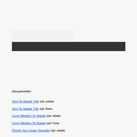
Arama
Son yorumlar
Yave Ne Demek Tdk
için
admin
Yave Ne Demek Tdk
için
Baba
Gayri Muteber Ne Demek
için
admin
Gayri Muteber Ne Demek
için
Ozan
İNcirin Ana Vatanı Neresidir
için
admin