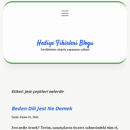
menüyü
Anasayfa
Gizlilik Politikası
Yasal Uyarı
aç
Hakkımızda
Hediye Fikirleri Blogu
Sevdiklerine sürpriz yapmanın yolları!
Etiket:
Jest çeşitleri nelerdir
Beden Dili Jest Ne Demek
Tarih: Ekim 23, 2024
Jest nedir örnek? Terim, sanatçıların tiyatro sahnesindeki tüm el,