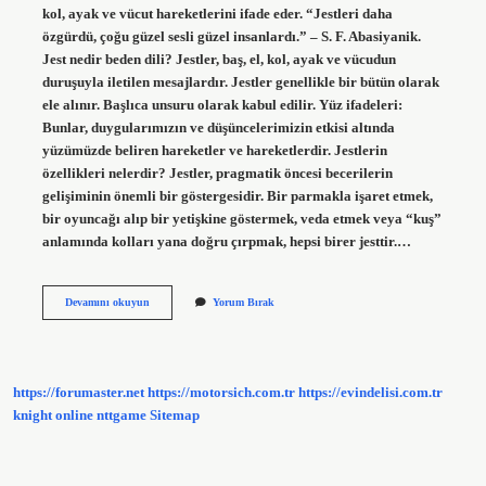
kol, ayak ve vücut hareketlerini ifade eder. “Jestleri daha
özgürdü, çoğu güzel sesli güzel insanlardı.” – S. F. Abasiyanik.
Jest nedir beden dili? Jestler, baş, el, kol, ayak ve vücudun
duruşuyla iletilen mesajlardır. Jestler genellikle bir bütün olarak
ele alınır. Başlıca unsuru olarak kabul edilir. Yüz ifadeleri:
Bunlar, duygularımızın ve düşüncelerimizin etkisi altında
yüzümüzde beliren hareketler ve hareketlerdir. Jestlerin
özellikleri nelerdir? Jestler, pragmatik öncesi becerilerin
gelişiminin önemli bir göstergesidir. Bir parmakla işaret etmek,
bir oyuncağı alıp bir yetişkine göstermek, veda etmek veya “kuş”
anlamında kolları yana doğru çırpmak, hepsi birer jesttir.…
Beden
Devamını okuyun
Yorum Bırak
Dili
Jest
Ne
Demek
https://forumaster.net
https://motorsich.com.tr
https://evindelisi.com.tr
knight online
nttgame
Sitemap