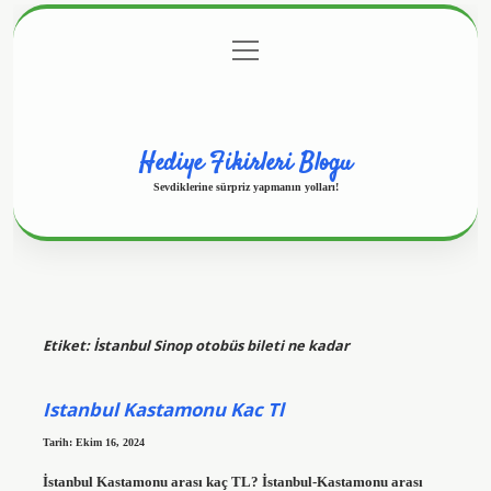
menüyü
Anasayfa
Gizlilik Politikası
Yasal Uyarı
aç
Hakkımızda
Hediye Fikirleri Blogu
Sevdiklerine sürpriz yapmanın yolları!
Etiket:
İstanbul Sinop otobüs bileti ne kadar
Istanbul Kastamonu Kac Tl
Tarih: Ekim 16, 2024
İstanbul Kastamonu arası kaç TL? İstanbul-Kastamonu arası