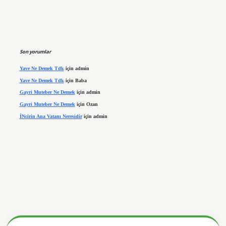
Son yorumlar
Yave Ne Demek Tdk
için
admin
Yave Ne Demek Tdk
için
Baba
Gayri Muteber Ne Demek
için
admin
Gayri Muteber Ne Demek
için
Ozan
İNcirin Ana Vatanı Neresidir
için
admin
tx.org/