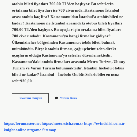
otobüs bileti fiyatları 700.00 TL’den başlıyor. Bu seferlerin
ortalama bilet fiyatları ise 700 civarında. Kastamonu İstanbul
arası otobüs kaç lira? Kastamonu’dan İstanbul’a otobüs bileti ne
kadar? Kastamonu ile İstanbul arasındaki otobüs bileti fiyatları
700.00 TL’den başlıyor. Bu uçuşlar için ortalama bilet fiyatları
700 civarındadır. Kastamonu’ya hangi firmalar gidiyor?
Ülkemizin her bölgesinden Kastamonu otobüs bileti bulmak
mümkündür. Birçok otobüs firması, çoğu şehrimizden direkt
uçuşların olduğu Kastamonu’ya seferler düzenlemektedir.
Kastamonu’daki otobüs firmaları arasında Metro Turizm, Ulusoy
Turizm ve Varan Turizm bulunmaktadır. İstanbul İnebolu otobüs
bileti ne kadar? İstanbul – İnebolu Otobüs Seferiobilet en ucuz
sefer950,00…
Istanbul
Devamını okuyun
Yorum Bırak
Kastamonu
Kac
Tl
https://forumaster.net
https://motorsich.com.tr
https://evindelisi.com.tr
knight online
nttgame
Sitemap