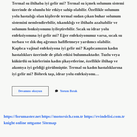
Termal su iltihaba iyi gelir mi? Termal su içmek solunum sistemi
üzerinde de olumlu bir etkiye sahip olabilir. Özellikle solunum
yolu hastalığı olan kişilerde termal sudan çıkan buhar solunum
sistemini nemlendirebilir, tıkanıklığı ve iltihabı azaltabilir ve
solunum fonksiyonunu iyileştirebilir. Sıcak su idrar yolu
enfeksiyonuna iyi gelir mi? Eğer enfeksiyonunuz varsa, sıcak su
torbası ve ılık duş ağrınızı hafifletmeye yardımcı olabilir.
Kaplıca vajinal enfeksiyona iyi gelir mi? Kaplıcamızın kadın
hastalıkları üzerinde de şifalı etkisi bulunmaktadır. Tuzlu veya
kükürtlü su kürlerinin kadın şikayetlerine, özellikle iltihap ve
akıntıya iyi geldiği görülmüştür. Termal su kadın hastalıklarına
iyi gelir mi? Böbrek taşı, idrar yolu enfeksiyonu…
Idrar
Devamını okuyun
Yorum Bırak
Yolu
Enfeksiyonuna
Termal
Su
Iyi
https://forumaster.net
https://motorsich.com.tr
https://evindelisi.com.tr
Gelir
Mi
knight online
nttgame
Sitemap