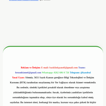
betx.org/
Reklam ve İletişim:
E-mail:
backlinkpaneli@gmail.com
Teams:
forumhizmeti@gmail.com
Whatsapp: 0262 606 0 726
Telegram: @karabul
Yasal Uyarı:
Sitemiz, 5651 Sayılı Kanun gereğince Bilgi Teknolojileri ve İletişim
Kurumu (BTK) tarafından onaylanmış bir Yer Sağlayıcı olarak hizmet vermektedir.
Bu nedenle, sitedeki içerikleri proaktif olarak denetleme veya araştırma
yükümlülüğümüz bulunmamaktadır. Ancak, üyelerimiz yazdıkları içeriklerin
sorumluluğunu taşımakta olup, siteye üye olarak bu sorumluluğu kabul etmiş
sayılırlar. Bu internet sitesi, herhangi bir marka, kurum veya şahıs şirketi ile hiçbir