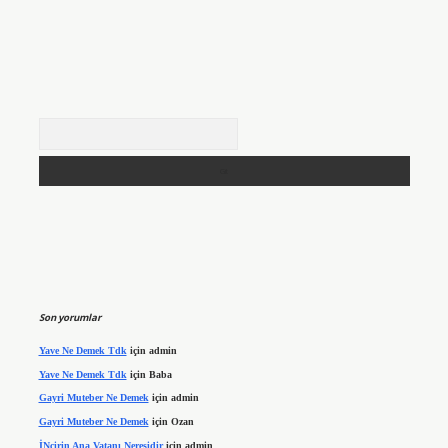
Arama
Son yorumlar
Yave Ne Demek Tdk
için
admin
Yave Ne Demek Tdk
için
Baba
Gayri Muteber Ne Demek
için
admin
Gayri Muteber Ne Demek
için
Ozan
İNcirin Ana Vatanı Neresidir
için
admin