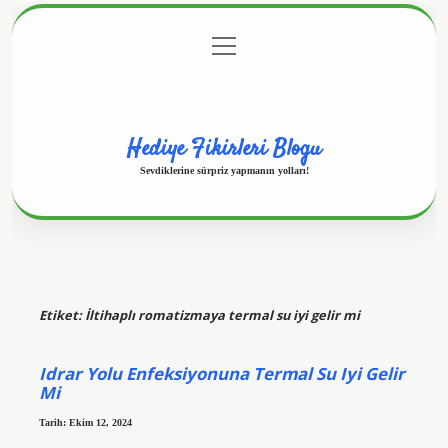
menüyü
Anasayfa
Gizlilik Politikası
Yasal Uyarı
aç
Hakkımızda
Hediye Fikirleri Blogu
Sevdiklerine sürpriz yapmanın yolları!
Etiket:
İltihaplı romatizmaya termal su iyi gelir mi
Idrar Yolu Enfeksiyonuna Termal Su Iyi Gelir
Mi
Tarih: Ekim 12, 2024