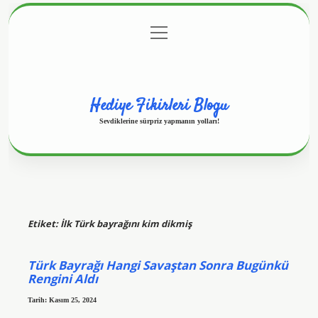
menüyü
Anasayfa
Gizlilik Politikası
Yasal Uyarı
aç
Hakkımızda
Hediye Fikirleri Blogu
Sevdiklerine sürpriz yapmanın yolları!
Etiket:
İlk Türk bayrağını kim dikmiş
Türk Bayrağı Hangi Savaştan Sonra Bugünkü
Rengini Aldı
Tarih: Kasım 25, 2024