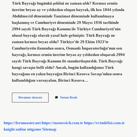
Türk Bayrağı bugünkü şeklini ne zaman aldı? Kırmızı zemin
üzerine beyaz ay ve yıldızdan oluşan bayrak, ilk kez 1844 yılında
Abdülmecid döneminde Tanzimat döneminde kullanılmaya
başlanmış ve Cumhuriyet döneminde 29 Mayıs 1936 tarihinde
2994 sayılı Türk Bayrağı Kanunu ile Türkiye Cumhuriyeti’nin
ulusal bayrağı olarak yasal hale gelmiştir. Türk Bayrağı ne
zaman kırmızı beyaz oldu? Türkiye’de 29 Ekim 1923’te
Cumhuriyetin ilanından sonra, Osmanlı İmparatorluğu’nun son
bayrağı, kırmızı zemin üzerine beyaz ay-yıldızdan oluşarak 2994
sayılı Türk Bayrağı Kanunu ile standartlaştırıldı. Türk Bayrağı
hangi savaşta belli oldu? Ancak, bugün kullandığımız Türk
bayrağına en yakın bayrağın Birinci Kosova Savaşı’ndan sonra
kullanıldığını varsayalım. Birinci Kosova…
Türk
Devamını okuyun
Yorum Bırak
Bayrağı
Hangi
Savaştan
Sonra
Bugünkü
https://forumaster.net
https://motorsich.com.tr
https://evindelisi.com.tr
Rengini
Aldı
knight online
nttgame
Sitemap