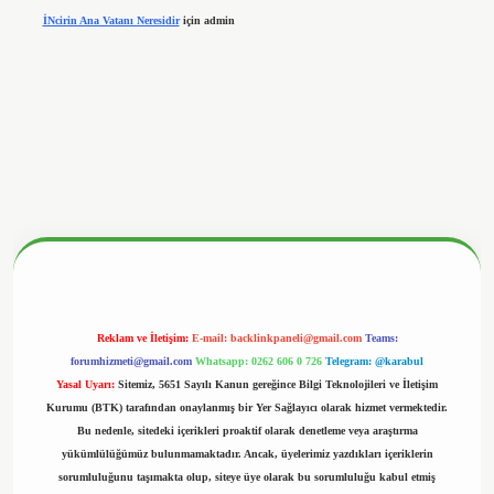
İNcirin Ana Vatanı Neresidir
için
admin
betx.org/
Reklam ve İletişim:
E-mail:
backlinkpaneli@gmail.com
Teams:
forumhizmeti@gmail.com
Whatsapp: 0262 606 0 726
Telegram: @karabul
Yasal Uyarı:
Sitemiz, 5651 Sayılı Kanun gereğince Bilgi Teknolojileri ve İletişim
Kurumu (BTK) tarafından onaylanmış bir Yer Sağlayıcı olarak hizmet vermektedir.
Bu nedenle, sitedeki içerikleri proaktif olarak denetleme veya araştırma
yükümlülüğümüz bulunmamaktadır. Ancak, üyelerimiz yazdıkları içeriklerin
sorumluluğunu taşımakta olup, siteye üye olarak bu sorumluluğu kabul etmiş