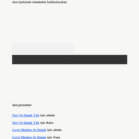
süre içerisinde sitemizden kaldırılacaktır.
Arama
Son yorumlar
Yave Ne Demek Tdk
için
admin
Yave Ne Demek Tdk
için
Baba
Gayri Muteber Ne Demek
için
admin
Gayri Muteber Ne Demek
için
Ozan