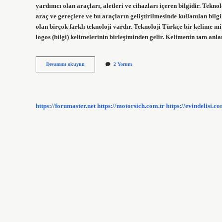
yardımcı olan araçları, aletleri ve cihazları içeren bilgidir. Tekno
araç ve gereçlere ve bu araçların geliştirilmesinde kullanılan bil
olan birçok farklı teknoloji vardır. Teknoloji Türkçe bir kelime mi
logos (bilgi) kelimelerinin birleşiminden gelir. Kelimenin tam anl
Teknoloji
Devamını okuyun
2 Yorum
Kelimesinin
Sözlük
Anlamı
Nedir
https://forumaster.net
https://motorsich.com.tr
https://evindelisi.co