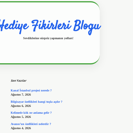
Hediye Fikirleri Blogu
Sevdiklerine sürpriz yapmanın yolları!
Sidebar
https://www.hiltonbetx.org/
Son Yazılar
Kanal İstanbul projesi nerede ?
Ağustos 7, 2026
Bilgisayar özellikleri hangi tuşla açılır ?
Ağustos 6, 2026
Kelimede kök ne anlama gelir ?
Ağustos 5, 2026
Avanos’un özellikleri nelerdir ?
Ağustos 4, 2026