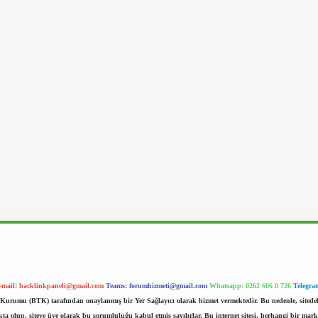
-mail:
backlinkpaneli@gmail.com
Teams:
forumhizmeti@gmail.com
Whatsapp: 0262 606 0 726
Telegra
im Kurumu (BTK) tarafından onaylanmış bir Yer Sağlayıcı olarak hizmet vermektedir. Bu nedenle, sited
 olup, siteye üye olarak bu sorumluluğu kabul etmiş sayılırlar. Bu internet sitesi, herhangi bir mark