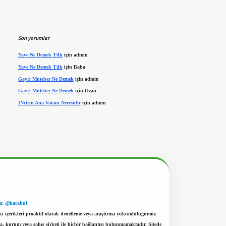
Son yorumlar
Yave Ne Demek Tdk
için
admin
Yave Ne Demek Tdk
için
Baba
Gayri Muteber Ne Demek
için
admin
Gayri Muteber Ne Demek
için
Ozan
İNcirin Ana Vatanı Neresidir
için
admin
m: @karabul
eki içerikleri proaktif olarak denetleme veya araştırma yükümlülüğümüz
a, kurum veya şahıs şirketi ile hiçbir bağlantısı bulunmamaktadır. Sitede