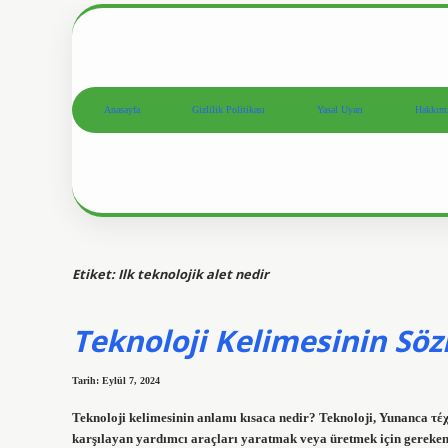
Anasayfa
Gizlilik Politikası
Yasal Uyarı
Hakkım
Etiket:
Ilk teknolojik alet nedir
Teknoloji Kelimesinin Sö
Tarih: Eylül 7, 2024
Teknoloji kelimesinin anlamı kısaca nedir? Teknoloji, Yunanca τέχνη
karşılayan yardımcı araçları yaratmak veya üretmek için gereken bi