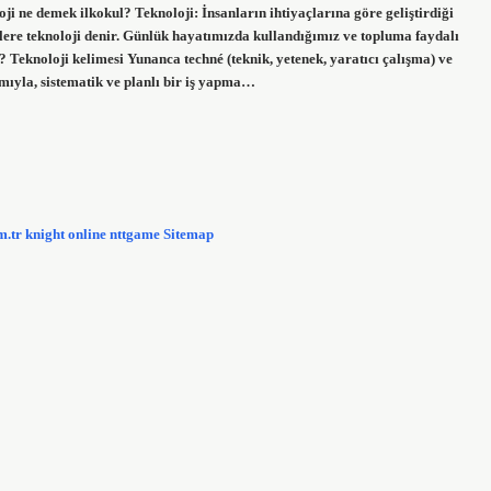
loji ne demek ilkokul? Teknoloji: İnsanların ihtiyaçlarına göre geliştirdiği
gilere teknoloji denir. Günlük hayatımızda kullandığımız ve topluma faydalı
? Teknoloji kelimesi Yunanca techné (teknik, yetenek, yaratıcı çalışma) ve
amıyla, sistematik ve planlı bir iş yapma…
m.tr
knight online
nttgame
Sitemap