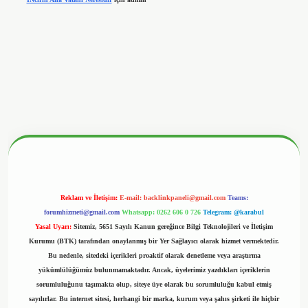
betx.org/
Reklam ve İletişim:
E-mail:
backlinkpaneli@gmail.com
Teams:
forumhizmeti@gmail.com
Whatsapp: 0262 606 0 726
Telegram: @karabul
Yasal Uyarı:
Sitemiz, 5651 Sayılı Kanun gereğince Bilgi Teknolojileri ve İletişim
Kurumu (BTK) tarafından onaylanmış bir Yer Sağlayıcı olarak hizmet vermektedir.
Bu nedenle, sitedeki içerikleri proaktif olarak denetleme veya araştırma
yükümlülüğümüz bulunmamaktadır. Ancak, üyelerimiz yazdıkları içeriklerin
sorumluluğunu taşımakta olup, siteye üye olarak bu sorumluluğu kabul etmiş
sayılırlar. Bu internet sitesi, herhangi bir marka, kurum veya şahıs şirketi ile hiçbir