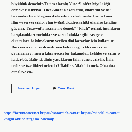
büyüklük demektir. Terim olarak; Yüce Allah’ın büyüklüğü
demektir. Kibriya: Yüce Allah’ın azametini, kudretini ve her
bakımdan büyüklüğünü ifade eden bir kelimedir. Bir bakıma;
ilim ve servet sahibi olan övünür, kudret sahibi olan ise kendine
güvenir. Tasavvufta azamet ne demek? “Fıkıh” terimi, insanların
karşılaştıkları zorluklar ve zorunluluklar gibi rastgele
durumlara bakılmaksızın verilen dini kararlar için kullanılır.
Bazı mazeretler nedeniyle ana hükmün gereklerini yerine
getirmemeyi meşru kılan geçici bir hükümdür. Tehlike ve zarar o
kadar büyüktür ki, dinin yasaklarını ihlal etmek caizdir. İlahi
nedir ve özellikleri nelerdir? İlahiler, Allah’ı övmek, O’na dua
etmek ve en…
Azameti
Devamını okuyun
Yorum Bırak
Ilahi
Nedir
https://forumaster.net
https://motorsich.com.tr
https://evindelisi.com.tr
knight online
nttgame
Sitemap