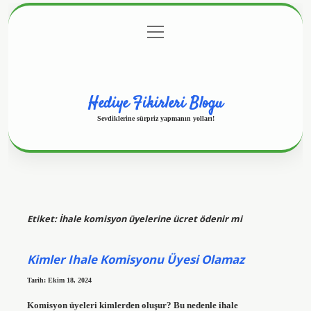
menüyü
Anasayfa
Gizlilik Politikası
Yasal Uyarı
aç
Hakkımızda
Hediye Fikirleri Blogu
Sevdiklerine sürpriz yapmanın yolları!
Etiket:
İhale komisyon üyelerine ücret ödenir mi
Kimler Ihale Komisyonu Üyesi Olamaz
Tarih: Ekim 18, 2024
Komisyon üyeleri kimlerden oluşur? Bu nedenle ihale