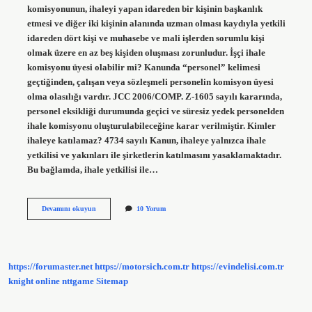
komisyonunun, ihaleyi yapan idareden bir kişinin başkanlık
etmesi ve diğer iki kişinin alanında uzman olması kaydıyla yetkili
idareden dört kişi ve muhasebe ve mali işlerden sorumlu kişi
olmak üzere en az beş kişiden oluşması zorunludur. İşçi ihale
komisyonu üyesi olabilir mi? Kanunda “personel” kelimesi
geçtiğinden, çalışan veya sözleşmeli personelin komisyon üyesi
olma olasılığı vardır. JCC 2006/COMP. Z-1605 sayılı kararında,
personel eksikliği durumunda geçici ve süresiz yedek personelden
ihale komisyonu oluşturulabileceğine karar verilmiştir. Kimler
ihaleye katılamaz? 4734 sayılı Kanun, ihaleye yalnızca ihale
yetkilisi ve yakınları ile şirketlerin katılmasını yasaklamaktadır.
Bu bağlamda, ihale yetkilisi ile…
Kimler
Devamını okuyun
10 Yorum
Ihale
Komisyonu
Üyesi
Olamaz
https://forumaster.net
https://motorsich.com.tr
https://evindelisi.com.tr
knight online
nttgame
Sitemap