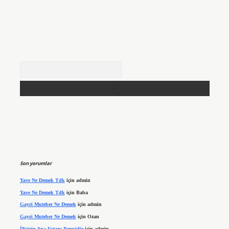
Arama
Son yorumlar
Yave Ne Demek Tdk
için
admin
Yave Ne Demek Tdk
için
Baba
Gayri Muteber Ne Demek
için
admin
Gayri Muteber Ne Demek
için
Ozan
İNcirin Ana Vatanı Neresidir
için
admin