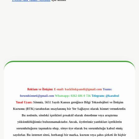
betx.org/
Reklam ve İletişim:
E-mail:
backlinkpaneli@gmail.com
Teams:
forumhizmeti@gmail.com
Whatsapp: 0262 606 0 726
Telegram: @karabul
Yasal Uyarı:
Sitemiz, 5651 Sayılı Kanun gereğince Bilgi Teknolojileri ve İletişim
Kurumu (BTK) tarafından onaylanmış bir Yer Sağlayıcı olarak hizmet vermektedir.
Bu nedenle, sitedeki içerikleri proaktif olarak denetleme veya araştırma
yükümlülüğümüz bulunmamaktadır. Ancak, üyelerimiz yazdıkları içeriklerin
sorumluluğunu taşımakta olup, siteye üye olarak bu sorumluluğu kabul etmiş
sayılırlar. Bu internet sitesi, herhangi bir marka, kurum veya şahıs şirketi ile hiçbir