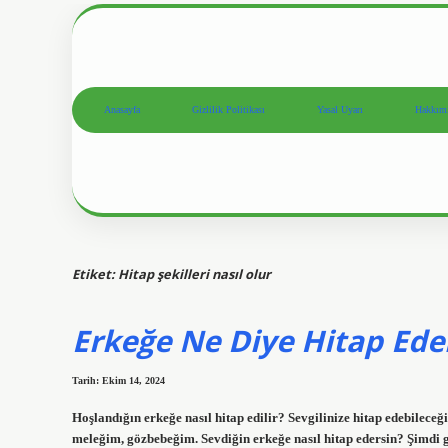
Anasayfa
Gizlilik Politikası
Yasal Uyarı
Hakkım
Etiket:
Hitap şekilleri nasıl olur
Erkeğe Ne Diye Hitap Ed
Tarih: Ekim 14, 2024
Hoşlandığın erkeğe nasıl hitap edilir? Sevgilinize hitap edebileceğ
meleğim, gözbebeğim. Sevdiğin erkeğe nasıl hitap edersin? Şimdi g