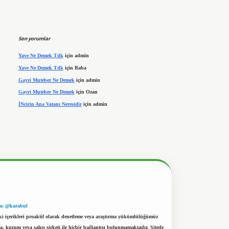
Son yorumlar
Yave Ne Demek Tdk
için
admin
Yave Ne Demek Tdk
için
Baba
Gayri Muteber Ne Demek
için
admin
Gayri Muteber Ne Demek
için
Ozan
İNcirin Ana Vatanı Neresidir
için
admin
m: @karabul
eki içerikleri proaktif olarak denetleme veya araştırma yükümlülüğümüz
a, kurum veya şahıs şirketi ile hiçbir bağlantısı bulunmamaktadır. Sitede