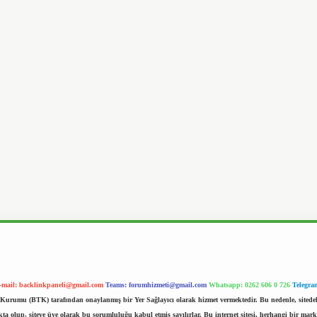
-mail:
backlinkpaneli@gmail.com
Teams:
forumhizmeti@gmail.com
Whatsapp: 0262 606 0 726
Telegra
im Kurumu (BTK) tarafından onaylanmış bir Yer Sağlayıcı olarak hizmet vermektedir. Bu nedenle, sited
 olup, siteye üye olarak bu sorumluluğu kabul etmiş sayılırlar. Bu internet sitesi, herhangi bir mark