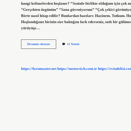
hangi kelimelerden hoşlanır? “Seninle birlikte olduğum için çok 
“Gerçekten üzgünüm” “Sana güveniyorum” “Çok çekici görünü
flörte nasıl hitap edilir? Bunlardan bazıları: Hazinem. Tutkum. H
Hoşlandığınız birinin size baktığını fark ederseniz, tatlı bir gül
yürüyüşe…
Erkeğe
Devamını okuyun
12 Yorum
Ne
Diye
Hitap
Edersen
Hoşuna
https://forumaster.net
https://motorsich.com.tr
https://evindelisi.co
Gider