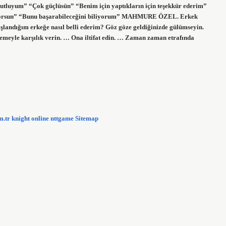
mutluyum” “Çok güçlüsün” “Benim için yaptıkların için teşekkür ederim”
yorsun” “Bunu başarabileceğini biliyorum” MAHMURE ÖZEL. Erkek
oşlandığım erkeğe nasıl belli ederim? Göz göze geldiğinizde gülümseyin.
ümsemeyle karşılık verin. … Ona iltifat edin. … Zaman zaman etrafında
m.tr
knight online
nttgame
Sitemap