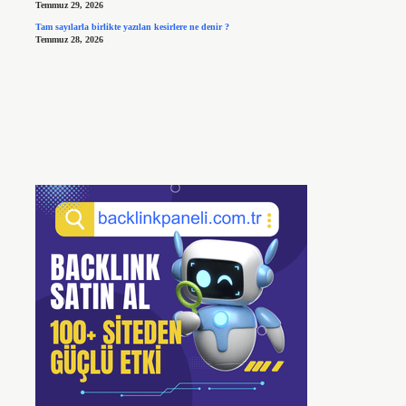
Temmuz 29, 2026
Tam sayılarla birlikte yazılan kesirlere ne denir ?
Temmuz 28, 2026