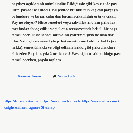
paydayı açıklamak mümkündür. Bildiğimiz gibi kesirlerde pay
üstte, payda ise alttadır. Bu şekilde bir bütünün kaç eşit parçaya
bölündüğü ve bu parçalardan kaçının çıkarıldığı ortaya çıkar.
Pay ne oluyor? Hisse senetleri veya tahviller anonim şirketler
tarafından ihraç edilir ve şirketin sermayesinde belirli bir payı
temsil eder. Hisse senedi satın alan yatırımcı şirkette hissedar
olur. Sahip, hisse senediyle şirket yönetimine katılma hakkı (oy
hakkı), temettü hakkı ve bilgi edinme hakkı gibi şirket hakları
elde eder. Pay 1 payda 2 ne demek? Pay, kişinin sahip olduğu payı
temsil ederken, payda toplam…
Pay
Devamını okuyun
Yorum Bırak
Neyi
Ifade
Eder
https://forumaster.net
https://motorsich.com.tr
https://evindelisi.com.tr
knight online
nttgame
Sitemap