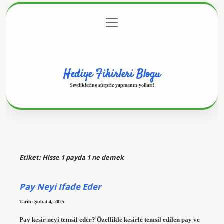
menüyü
Anasayfa
Gizlilik Politikası
Yasal Uyarı
aç
Hakkımızda
Hediye Fikirleri Blogu
Sevdiklerine sürpriz yapmanın yolları!
Etiket:
Hisse 1 payda 1 ne demek
Pay Neyi Ifade Eder
Tarih: Şubat 4, 2025
Pay kesir neyi temsil eder? Özellikle kesirle temsil edilen pay ve