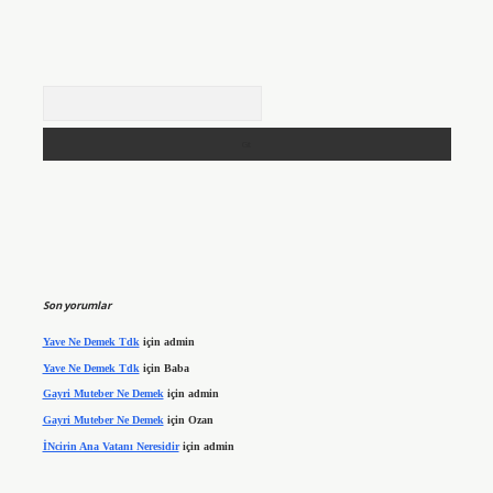
Arama
Son yorumlar
Yave Ne Demek Tdk
için
admin
Yave Ne Demek Tdk
için
Baba
Gayri Muteber Ne Demek
için
admin
Gayri Muteber Ne Demek
için
Ozan
İNcirin Ana Vatanı Neresidir
için
admin