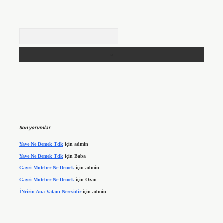
Arama
Son yorumlar
Yave Ne Demek Tdk
için
admin
Yave Ne Demek Tdk
için
Baba
Gayri Muteber Ne Demek
için
admin
Gayri Muteber Ne Demek
için
Ozan
İNcirin Ana Vatanı Neresidir
için
admin