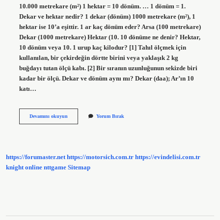
10.000 metrekare (m²) 1 hektar = 10 dönüm. … 1 dönüm = 1.
Dekar ve hektar nedir? 1 dekar (dönüm) 1000 metrekare (m²), 1
hektar ise 10’a eşittir. 1 ar kaç dönüm eder? Arsa (100 metrekare)
Dekar (1000 metrekare) Hektar (10. 10 dönüme ne denir? Hektar,
10 dönüm veya 10. 1 urup kaç kilodur? [1] Tahıl ölçmek için
kullanılan, bir çekirdeğin dörtte birini veya yaklaşık 2 kg
buğdayı tutan ölçü kabı. [2] Bir sıranın uzunluğunun sekizde biri
kadar bir ölçü. Dekar ve dönüm aynı mı? Dekar (daa); Ar’ın 10
katı…
Hektarın
Devamını okuyun
Yorum Bırak
Büyüğü
Nedir
https://forumaster.net
https://motorsich.com.tr
https://evindelisi.com.tr
knight online
nttgame
Sitemap