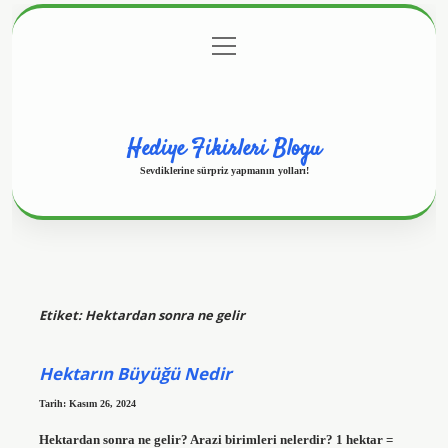
menüyü
Anasayfa
Gizlilik Politikası
Yasal Uyarı
aç
Hakkımızda
Hediye Fikirleri Blogu
Sevdiklerine sürpriz yapmanın yolları!
Etiket:
Hektardan sonra ne gelir
Hektarın Büyüğü Nedir
Tarih: Kasım 26, 2024
Hektardan sonra ne gelir? Arazi birimleri nelerdir? 1 hektar =