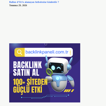
Ballon d’Or’u alamayan futbolcular kimlerdir ?
Temmuz 29, 2026