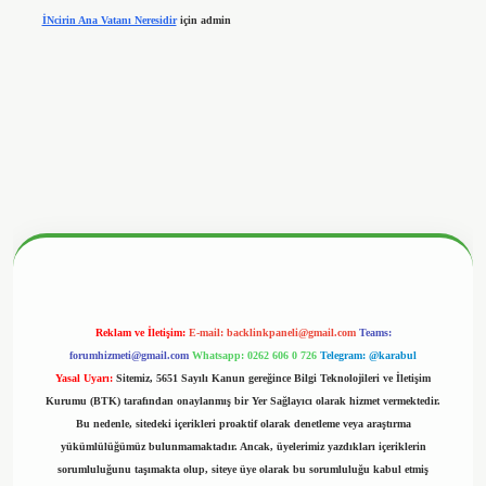
İNcirin Ana Vatanı Neresidir
için
admin
nbetx.org/
Reklam ve İletişim:
E-mail:
backlinkpaneli@gmail.com
Teams:
forumhizmeti@gmail.com
Whatsapp: 0262 606 0 726
Telegram: @karabul
Yasal Uyarı:
Sitemiz, 5651 Sayılı Kanun gereğince Bilgi Teknolojileri ve İletişim
Kurumu (BTK) tarafından onaylanmış bir Yer Sağlayıcı olarak hizmet vermektedir.
Bu nedenle, sitedeki içerikleri proaktif olarak denetleme veya araştırma
yükümlülüğümüz bulunmamaktadır. Ancak, üyelerimiz yazdıkları içeriklerin
sorumluluğunu taşımakta olup, siteye üye olarak bu sorumluluğu kabul etmiş