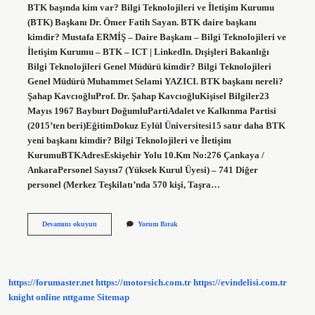
BTK başında kim var? Bilgi Teknolojileri ve İletişim Kurumu
(BTK) Başkanı Dr. Ömer Fatih Sayan. BTK daire başkanı
kimdir? Mustafa ERMİŞ – Daire Başkanı – ​​Bilgi Teknolojileri ve
İletişim Kurumu – BTK – ICT | LinkedIn. Dışişleri Bakanlığı
Bilgi Teknolojileri Genel Müdürü kimdir? Bilgi Teknolojileri
Genel Müdürü Muhammet Selami YAZICI. BTK başkanı nereli?
Şahap KavcıoğluProf. Dr. Şahap KavcıoğluKişisel Bilgiler23
Mayıs 1967 Bayburt DoğumluPartiAdalet ve Kalkınma Partisi
(2015’ten beri)EğitimDokuz Eylül Üniversitesi15 satır daha BTK
yeni başkanı kimdir? Bilgi Teknolojileri ve İletişim
KurumuBTKAdresEskişehir Yolu 10.Km No:276 Çankaya /
AnkaraPersonel Sayısı7 (Yüksek Kurul Üyesi) – 741 Diğer
personel (Merkez Teşkilatı’nda 570 kişi, Taşra…
Btk
Devamını okuyun
Yorum Bırak
Genel
Müdürü
Kim
https://forumaster.net
https://motorsich.com.tr
https://evindelisi.com.tr
knight online
nttgame
Sitemap