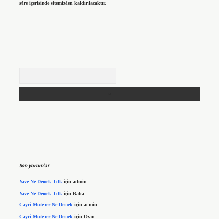
süre içerisinde sitemizden kaldırılacaktır.
Arama
Son yorumlar
Yave Ne Demek Tdk
için
admin
Yave Ne Demek Tdk
için
Baba
Gayri Muteber Ne Demek
için
admin
Gayri Muteber Ne Demek
için
Ozan