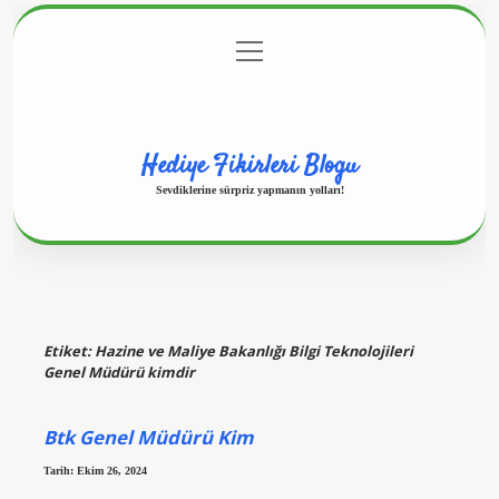
menüyü
Anasayfa
Gizlilik Politikası
Yasal Uyarı
aç
Hakkımızda
Hediye Fikirleri Blogu
Sevdiklerine sürpriz yapmanın yolları!
Etiket:
Hazine ve Maliye Bakanlığı Bilgi Teknolojileri
Genel Müdürü kimdir
Btk Genel Müdürü Kim
Tarih: Ekim 26, 2024