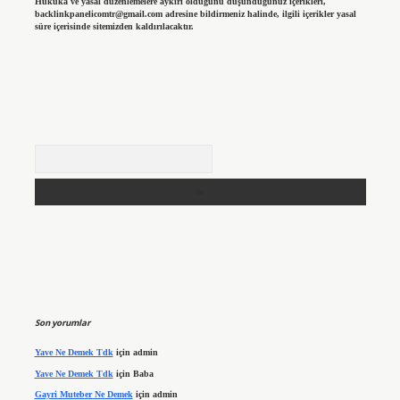
Hukuka ve yasal düzenlemelere aykırı olduğunu düşündüğünüz içerikleri,
backlinkpanelicomtr@gmail.com
adresine bildirmeniz halinde, ilgili içerikler yasal
süre içerisinde sitemizden kaldırılacaktır.
Arama
Son yorumlar
Yave Ne Demek Tdk
için
admin
Yave Ne Demek Tdk
için
Baba
Gayri Muteber Ne Demek
için
admin