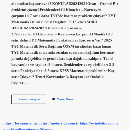
alanından kaç soru var? KONULAR20242021Oran – Orantı1Bir
denklemi çözme2Problemler1111Kümeler – Kartezyen
çarpımı1117 satır daha TYT’de kaç tane problem çıkıyor? TYT
Matematik Dersleri Soru Dağılımı 2015-2023 SORU
DAĞILIMI20242021Denklemleri Çözme –
2Problemler1111Kümeler – Kartezyen Çarpımı11Mantık1117
satır daha TYT Matematik Fonksiyonlar Kaç soru Var? 2025
TYT Matematik Soru Dağılımı ÖSYM tarafından hazırlanan
TYT Matematik sınavında sorulan soruların dağılımı her sınav
yılında değişebilse de genel olarak şu dağılıma sahiptir: Temel
kavramlar ve sayılar: 3-4 soru. Denklemler ve eşitsizlikler: 2-3
soru. Fonksiyonlar: 2-3 soru. KPSS Matematik problemler Kaç
soru Çıkıyor? Temel Kavramlar 3, Rasyonel ve Ondalık
Sayılar…
Matematik
Devamını okuyun
Yorum Bırak
Problemler
Kaç
Soru
https://forumaster.net
https://motorsich.com.tr
https://evindelisi.com.tr
knight online
nttgame
Sitemap