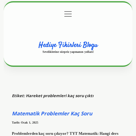
menüyü
Anasayfa
Gizlilik Politikası
Yasal Uyarı
aç
Hakkımızda
Hediye Fikirleri Blogu
Sevdiklerine sürpriz yapmanın yolları!
Etiket:
Hareket problemleri kaç soru çıktı
Matematik Problemler Kaç Soru
Tarih: Ocak 1, 2025
Problemlerden kaç soru çıkıyor? TYT Matematik: Hangi ders