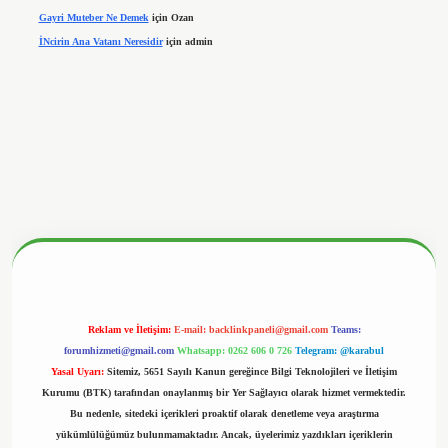
Gayri Muteber Ne Demek
için
Ozan
İNcirin Ana Vatanı Neresidir
için
admin
onbetx.org/
Reklam ve İletişim:
E-mail:
backlinkpaneli@gmail.com
Teams:
forumhizmeti@gmail.com
Whatsapp: 0262 606 0 726
Telegram: @karabul
Yasal Uyarı:
Sitemiz, 5651 Sayılı Kanun gereğince Bilgi Teknolojileri ve İletişim
Kurumu (BTK) tarafından onaylanmış bir Yer Sağlayıcı olarak hizmet vermektedir.
Bu nedenle, sitedeki içerikleri proaktif olarak denetleme veya araştırma
yükümlülüğümüz bulunmamaktadır. Ancak, üyelerimiz yazdıkları içeriklerin