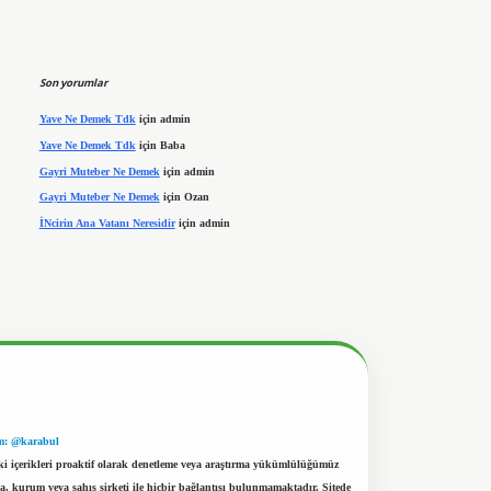
Son yorumlar
Yave Ne Demek Tdk
için
admin
Yave Ne Demek Tdk
için
Baba
Gayri Muteber Ne Demek
için
admin
Gayri Muteber Ne Demek
için
Ozan
İNcirin Ana Vatanı Neresidir
için
admin
m: @karabul
eki içerikleri proaktif olarak denetleme veya araştırma yükümlülüğümüz
a, kurum veya şahıs şirketi ile hiçbir bağlantısı bulunmamaktadır. Sitede