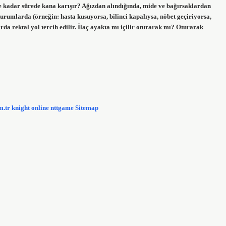
p ne kadar sürede kana karışır? Ağızdan alındığında, mide ve bağırsaklardan
durumlarda (örneğin: hasta kusuyorsa, bilinci kapalıysa, nöbet geçiriyorsa,
 rektal yol tercih edilir. İlaç ayakta mı içilir oturarak mı? Oturarak
m.tr
knight online
nttgame
Sitemap