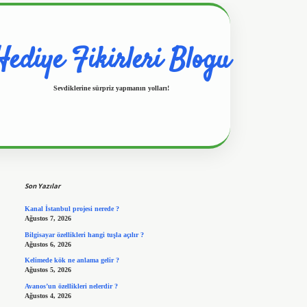
Hediye Fikirleri Blogu
Sevdiklerine sürpriz yapmanın yolları!
Sidebar
https://www.hiltonbetx.org/
Son Yazılar
Kanal İstanbul projesi nerede ?
Ağustos 7, 2026
Bilgisayar özellikleri hangi tuşla açılır ?
Ağustos 6, 2026
Kelimede kök ne anlama gelir ?
Ağustos 5, 2026
Avanos’un özellikleri nelerdir ?
Ağustos 4, 2026