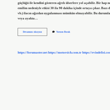
güçlüğü ile kendini gösteren ağrılı ülserlere yol açabilir. Bir ha
emilim nedeniyle etkisi 30 ila 90 dakika içinde ortaya çıkar. Bazı 
vb.) ilacın ağızdan uygulanması mümkün olmayabilir. Bu durumlarda
veya ayakta…
Hap
Devamını okuyun
Yorum Bırak
Yuttuktan
Sonra
Yatılır
Mı
https://forumaster.net
https://motorsich.com.tr
https://evindelisi.co