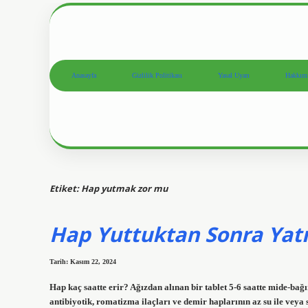
Anasayfa
Gizlilik Politikası
Yasal Uyarı
Hakkım
Etiket:
Hap yutmak zor mu
Hap Yuttuktan Sonra Yatı
Tarih: Kasım 22, 2024
Hap kaç saatte erir? Ağızdan alınan bir tablet 5-6 saatte mide-bağ
antibiyotik, romatizma ilaçları ve demir haplarının az su ile ve