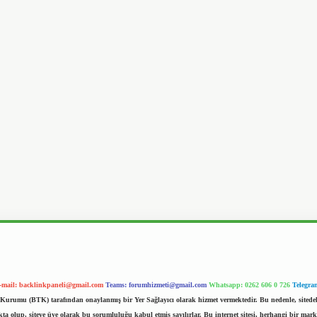
-mail:
backlinkpaneli@gmail.com
Teams:
forumhizmeti@gmail.com
Whatsapp: 0262 606 0 726
Telegra
im Kurumu (BTK) tarafından onaylanmış bir Yer Sağlayıcı olarak hizmet vermektedir. Bu nedenle, sited
 olup, siteye üye olarak bu sorumluluğu kabul etmiş sayılırlar. Bu internet sitesi, herhangi bir mark