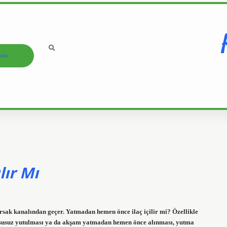
ızda
lır Mı
ırsak kanalından geçer. Yatmadan hemen önce ilaç içilir mi? Özellikle
ya susuz yutulması ya da akşam yatmadan hemen önce alınması, yutma