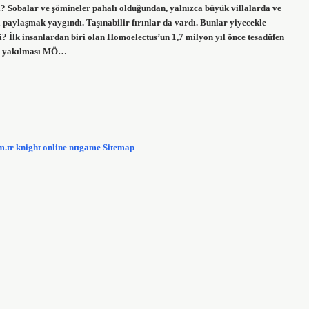
rdı? Sobalar ve şömineler pahalı olduğundan, yalnızca büyük villalarda ve
paylaşmak yaygındı. Taşınabilir fırınlar da vardı. Bunlar yiyecekle
i? İlk insanlardan biri olan Homoelectus’un 1,7 milyon yıl önce tesadüfen
llü yakılması MÖ…
m.tr
knight online
nttgame
Sitemap