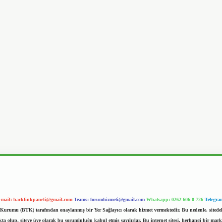
-mail:
backlinkpaneli@gmail.com
Teams:
forumhizmeti@gmail.com
Whatsapp: 0262 606 0 726
Telegra
im Kurumu (BTK) tarafından onaylanmış bir Yer Sağlayıcı olarak hizmet vermektedir. Bu nedenle, sited
 olup, siteye üye olarak bu sorumluluğu kabul etmiş sayılırlar. Bu internet sitesi, herhangi bir mark