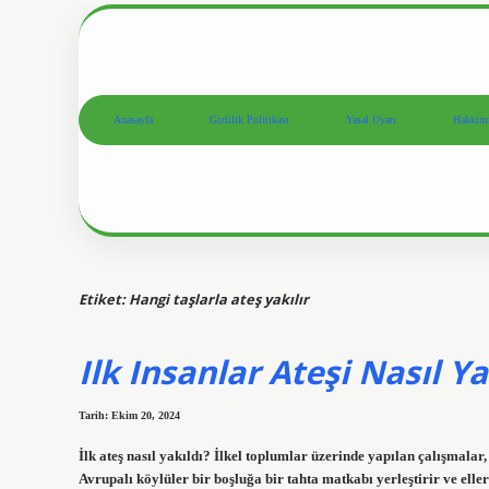
Anasayfa
Gizlilik Politikası
Yasal Uyarı
Hakkım
Etiket:
Hangi taşlarla ateş yakılır
Ilk Insanlar Ateşi Nasıl Ya
Tarih: Ekim 20, 2024
İlk ateş nasıl yakıldı? İlkel toplumlar üzerinde yapılan çalışmala
Avrupalı ​​köylüler bir boşluğa bir tahta matkabı yerleştirir ve ell