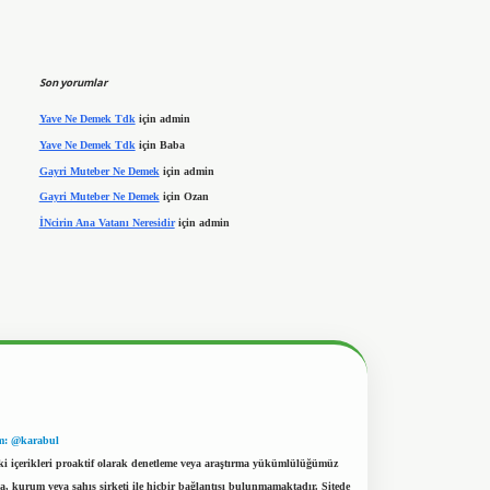
Son yorumlar
Yave Ne Demek Tdk
için
admin
Yave Ne Demek Tdk
için
Baba
Gayri Muteber Ne Demek
için
admin
Gayri Muteber Ne Demek
için
Ozan
İNcirin Ana Vatanı Neresidir
için
admin
m: @karabul
eki içerikleri proaktif olarak denetleme veya araştırma yükümlülüğümüz
a, kurum veya şahıs şirketi ile hiçbir bağlantısı bulunmamaktadır. Sitede