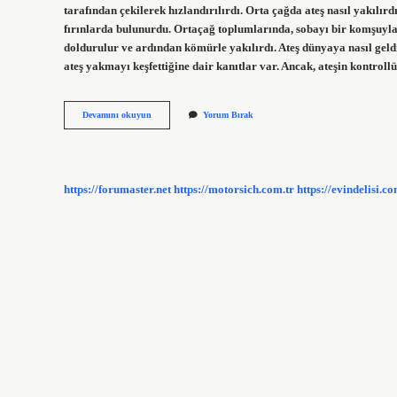
tarafından çekilerek hızlandırılırdı. Orta çağda ateş nasıl yakılı
fırınlarda bulunurdu. Ortaçağ toplumlarında, sobayı bir komşuyla 
doldurulur ve ardından kömürle yakılırdı. Ateş dünyaya nasıl geld
ateş yakmayı keşfettiğine dair kanıtlar var. Ancak, ateşin kontro
Ilk
Devamını okuyun
Yorum Bırak
Insanlar
Ateşi
Nasıl
Yaktı
https://forumaster.net
https://motorsich.com.tr
https://evindelisi.co