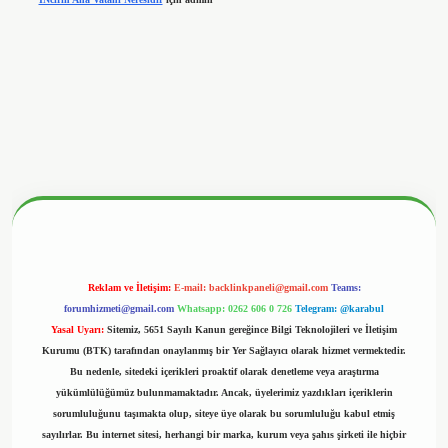
//www.hiltonbetx.org/
Reklam ve İletişim:
E-mail:
backlinkpaneli@gmail.com
Teams:
forumhizmeti@gmail.com
Whatsapp: 0262 606 0 726
Telegram: @karabul
Yasal Uyarı:
Sitemiz, 5651 Sayılı Kanun gereğince Bilgi Teknolojileri ve İletişim
Kurumu (BTK) tarafından onaylanmış bir Yer Sağlayıcı olarak hizmet vermektedir.
Bu nedenle, sitedeki içerikleri proaktif olarak denetleme veya araştırma
yükümlülüğümüz bulunmamaktadır. Ancak, üyelerimiz yazdıkları içeriklerin
sorumluluğunu taşımakta olup, siteye üye olarak bu sorumluluğu kabul etmiş
sayılırlar. Bu internet sitesi, herhangi bir marka, kurum veya şahıs şirketi ile hiçbir