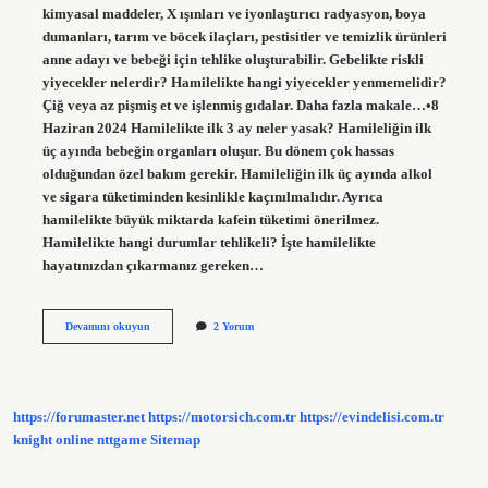
kimyasal maddeler, X ışınları ve iyonlaştırıcı radyasyon, boya
dumanları, tarım ve böcek ilaçları, pestisitler ve temizlik ürünleri
anne adayı ve bebeği için tehlike oluşturabilir. Gebelikte riskli
yiyecekler nelerdir? Hamilelikte hangi yiyecekler yenmemelidir?
Çiğ veya az pişmiş et ve işlenmiş gıdalar. Daha fazla makale…•8
Haziran 2024 Hamilelikte ilk 3 ay neler yasak? Hamileliğin ilk
üç ayında bebeğin organları oluşur. Bu dönem çok hassas
olduğundan özel bakım gerekir. Hamileliğin ilk üç ayında alkol
ve sigara tüketiminden kesinlikle kaçınılmalıdır. Ayrıca
hamilelikte büyük miktarda kafein tüketimi önerilmez.
Hamilelikte hangi durumlar tehlikeli? İşte hamilelikte
hayatınızdan çıkarmanız gereken…
Gebelikte
Devamını okuyun
2 Yorum
Bebeğe
Ne
Zarar
Verir
https://forumaster.net
https://motorsich.com.tr
https://evindelisi.com.tr
knight online
nttgame
Sitemap