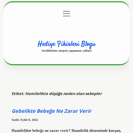
menüyü
Anasayfa
Gizlilik Politikası
Yasal Uyarı
aç
Hakkımızda
Hediye Fikirleri Blogu
Sevdiklerine sürpriz yapmanın yolları!
Etiket:
Hamilelikte düşüğe neden olan sebepler
Gebelikte Bebeğe Ne Zarar Verir
Tarih: Eylül 8, 2024
Hamilelikte bebeğe ne zarar verir? Hamilelik döneminde kurşun,