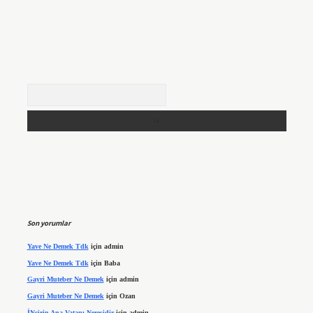
Arama
Son yorumlar
Yave Ne Demek Tdk
için
admin
Yave Ne Demek Tdk
için
Baba
Gayri Muteber Ne Demek
için
admin
Gayri Muteber Ne Demek
için
Ozan
İNcirin Ana Vatanı Neresidir
için
admin