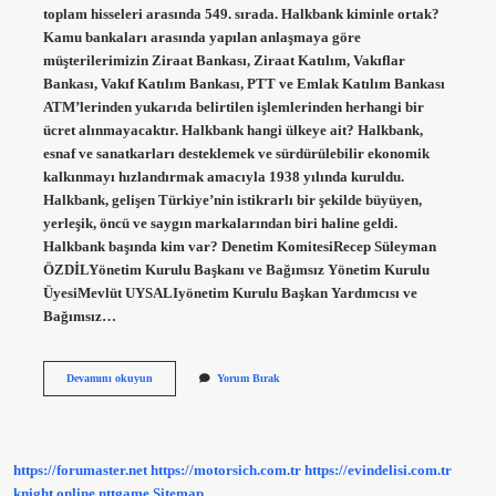
toplam hisseleri arasında 549. sırada. Halkbank kiminle ortak?
Kamu bankaları arasında yapılan anlaşmaya göre
müşterilerimizin Ziraat Bankası, Ziraat Katılım, Vakıflar
Bankası, Vakıf Katılım Bankası, PTT ve Emlak Katılım Bankası
ATM’lerinden yukarıda belirtilen işlemlerinden herhangi bir
ücret alınmayacaktır. Halkbank hangi ülkeye ait? Halkbank,
esnaf ve sanatkarları desteklemek ve sürdürülebilir ekonomik
kalkınmayı hızlandırmak amacıyla 1938 yılında kuruldu.
Halkbank, gelişen Türkiye’nin istikrarlı bir şekilde büyüyen,
yerleşik, öncü ve saygın markalarından biri haline geldi.
Halkbank başında kim var? Denetim KomitesiRecep Süleyman
ÖZDİLYönetim Kurulu Başkanı ve Bağımsız Yönetim Kurulu
ÜyesiMevlüt UYSALIyönetim Kurulu Başkan Yardımcısı ve
Bağımsız…
Halk
Devamını okuyun
Yorum Bırak
Bankası
Kime
Ait
https://forumaster.net
https://motorsich.com.tr
https://evindelisi.com.tr
knight online
nttgame
Sitemap