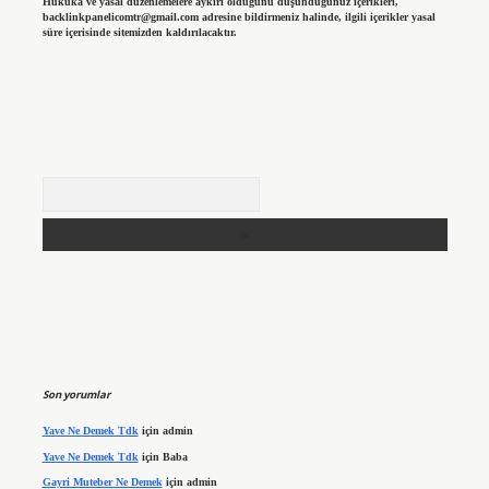
Hukuka ve yasal düzenlemelere aykırı olduğunu düşündüğünüz içerikleri,
backlinkpanelicomtr@gmail.com
adresine bildirmeniz halinde, ilgili içerikler yasal
süre içerisinde sitemizden kaldırılacaktır.
Arama
Son yorumlar
Yave Ne Demek Tdk
için
admin
Yave Ne Demek Tdk
için
Baba
Gayri Muteber Ne Demek
için
admin