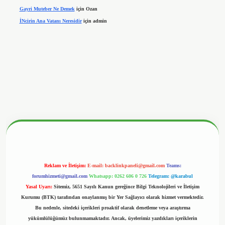
Gayri Muteber Ne Demek
için
Ozan
İNcirin Ana Vatanı Neresidir
için
admin
betx.org/
Reklam ve İletişim:
E-mail:
backlinkpaneli@gmail.com
Teams:
forumhizmeti@gmail.com
Whatsapp: 0262 606 0 726
Telegram: @karabul
Yasal Uyarı:
Sitemiz, 5651 Sayılı Kanun gereğince Bilgi Teknolojileri ve İletişim
Kurumu (BTK) tarafından onaylanmış bir Yer Sağlayıcı olarak hizmet vermektedir.
Bu nedenle, sitedeki içerikleri proaktif olarak denetleme veya araştırma
yükümlülüğümüz bulunmamaktadır. Ancak, üyelerimiz yazdıkları içeriklerin