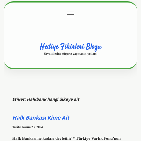
menüyü
Anasayfa
Gizlilik Politikası
Yasal Uyarı
aç
Hakkımızda
Hediye Fikirleri Blogu
Sevdiklerine sürpriz yapmanın yolları!
Etiket:
Halkbank hangi ülkeye ait
Halk Bankası Kime Ait
Tarih: Kasım 23, 2024
Halk Bankası ne kadarı devletin? * Türkiye Varlık Fonu’nun