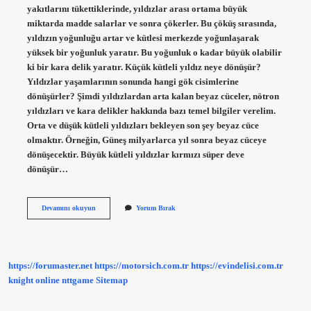
yakıtlarını tükettiklerinde, yıldızlar arası ortama büyük
miktarda madde salarlar ve sonra çökerler. Bu çöküş sırasında,
yıldızın yoğunluğu artar ve kütlesi merkezde yoğunlaşarak
yüksek bir yoğunluk yaratır. Bu yoğunluk o kadar büyük olabilir
ki bir kara delik yaratır. Küçük kütleli yıldız neye dönüşür?
Yıldızlar yaşamlarının sonunda hangi gök cisimlerine
dönüşürler? Şimdi yıldızlardan arta kalan beyaz cüceler, nötron
yıldızları ve kara delikler hakkında bazı temel bilgiler verelim.
Orta ve düşük kütleli yıldızları bekleyen son şey beyaz cüce
olmaktır. Örneğin, Güneş milyarlarca yıl sonra beyaz cüceye
dönüşecektir. Büyük kütleli yıldızlar kırmızı süper deve
dönüşür…
Büyük
Devamını okuyun
Yorum Bırak
Kütleli
Yıldızlar
Neye
Dönüşür
https://forumaster.net
https://motorsich.com.tr
https://evindelisi.com.tr
knight online
nttgame
Sitemap