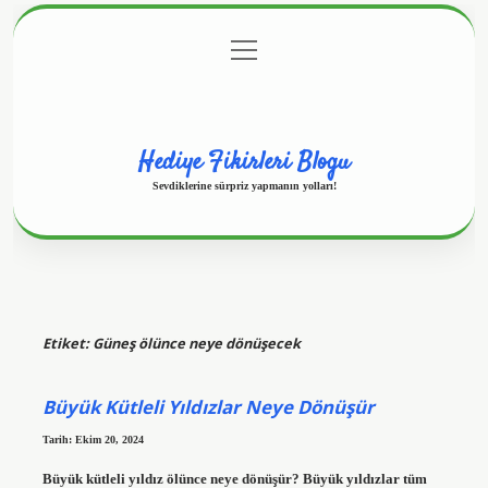
menüyü
Anasayfa
Gizlilik Politikası
Yasal Uyarı
aç
Hakkımızda
Hediye Fikirleri Blogu
Sevdiklerine sürpriz yapmanın yolları!
Etiket:
Güneş ölünce neye dönüşecek
Büyük Kütleli Yıldızlar Neye Dönüşür
Tarih: Ekim 20, 2024
Büyük kütleli yıldız ölünce neye dönüşür? Büyük yıldızlar tüm