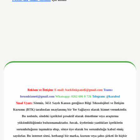
nbetx.org/
Reklam ve İletişim:
E-mail:
backlinkpaneli@gmail.com
Teams:
forumhizmeti@gmail.com
Whatsapp: 0262 606 0 726
Telegram: @karabul
Yasal Uyarı:
Sitemiz, 5651 Sayılı Kanun gereğince Bilgi Teknolojileri ve İletişim
Kurumu (BTK) tarafından onaylanmış bir Yer Sağlayıcı olarak hizmet vermektedir.
Bu nedenle, sitedeki içerikleri proaktif olarak denetleme veya araştırma
yükümlülüğümüz bulunmamaktadır. Ancak, üyelerimiz yazdıkları içeriklerin
sorumluluğunu taşımakta olup, siteye üye olarak bu sorumluluğu kabul etmiş
sayılırlar. Bu internet sitesi, herhangi bir marka, kurum veya şahıs şirketi ile hiçbir