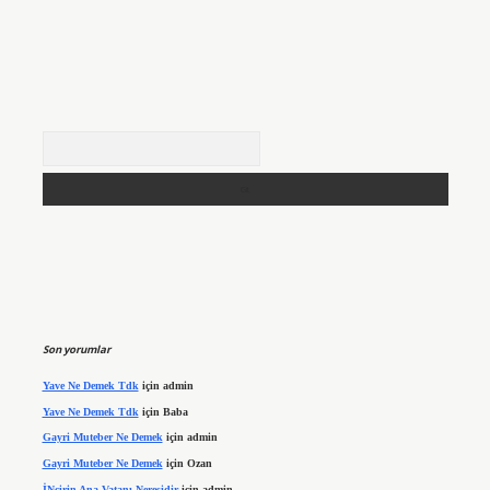
Arama
Son yorumlar
Yave Ne Demek Tdk
için
admin
Yave Ne Demek Tdk
için
Baba
Gayri Muteber Ne Demek
için
admin
Gayri Muteber Ne Demek
için
Ozan
İNcirin Ana Vatanı Neresidir
için
admin