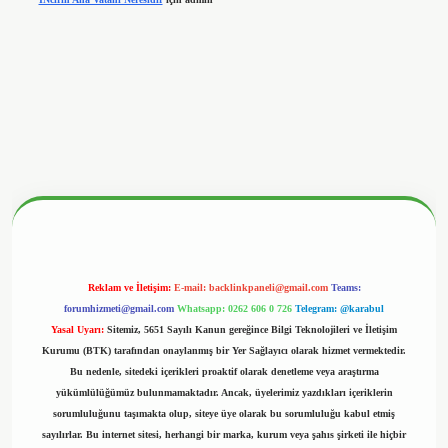
betx.org/
Reklam ve İletişim:
E-mail:
backlinkpaneli@gmail.com
Teams:
forumhizmeti@gmail.com
Whatsapp: 0262 606 0 726
Telegram: @karabul
Yasal Uyarı:
Sitemiz, 5651 Sayılı Kanun gereğince Bilgi Teknolojileri ve İletişim
Kurumu (BTK) tarafından onaylanmış bir Yer Sağlayıcı olarak hizmet vermektedir.
Bu nedenle, sitedeki içerikleri proaktif olarak denetleme veya araştırma
yükümlülüğümüz bulunmamaktadır. Ancak, üyelerimiz yazdıkları içeriklerin
sorumluluğunu taşımakta olup, siteye üye olarak bu sorumluluğu kabul etmiş
sayılırlar. Bu internet sitesi, herhangi bir marka, kurum veya şahıs şirketi ile hiçbir