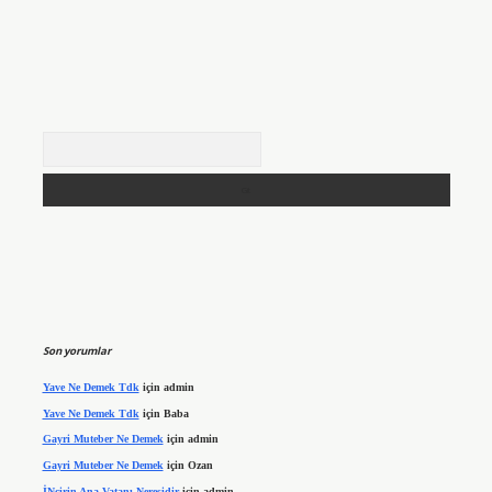
Arama
Son yorumlar
Yave Ne Demek Tdk
için
admin
Yave Ne Demek Tdk
için
Baba
Gayri Muteber Ne Demek
için
admin
Gayri Muteber Ne Demek
için
Ozan
İNcirin Ana Vatanı Neresidir
için
admin