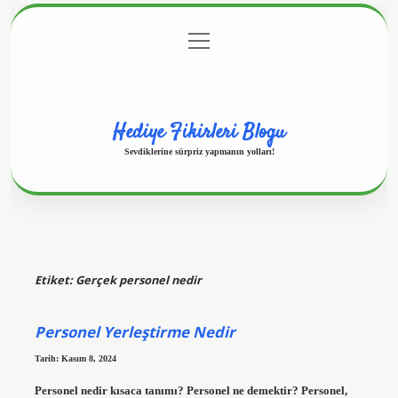
menüyü
Anasayfa
Gizlilik Politikası
Yasal Uyarı
aç
Hakkımızda
Hediye Fikirleri Blogu
Sevdiklerine sürpriz yapmanın yolları!
Etiket:
Gerçek personel nedir
Personel Yerleştirme Nedir
Tarih: Kasım 8, 2024
Personel nedir kısaca tanımı? Personel ne demektir? Personel,