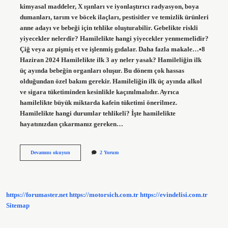
kimyasal maddeler, X ışınları ve iyonlaştırıcı radyasyon, boya
dumanları, tarım ve böcek ilaçları, pestisitler ve temizlik ürünleri
anne adayı ve bebeği için tehlike oluşturabilir. Gebelikte riskli
yiyecekler nelerdir? Hamilelikte hangi yiyecekler yenmemelidir?
Çiğ veya az pişmiş et ve işlenmiş gıdalar. Daha fazla makale…•8
Haziran 2024 Hamilelikte ilk 3 ay neler yasak? Hamileliğin ilk
üç ayında bebeğin organları oluşur. Bu dönem çok hassas
olduğundan özel bakım gerekir. Hamileliğin ilk üç ayında alkol
ve sigara tüketiminden kesinlikle kaçınılmalıdır. Ayrıca
hamilelikte büyük miktarda kafein tüketimi önerilmez.
Hamilelikte hangi durumlar tehlikeli? İşte hamilelikte
hayatınızdan çıkarmanız gereken…
Gebelikte
Devamını okuyun
2 Yorum
Bebeğe
Ne
Zarar
Verir
https://forumaster.net
https://motorsich.com.tr
https://evindelisi.com.tr
Sitemap