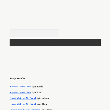
Arama
Son yorumlar
Yave Ne Demek Tdk
için
admin
Yave Ne Demek Tdk
için
Baba
Gayri Muteber Ne Demek
için
admin
Gayri Muteber Ne Demek
için
Ozan
İNcirin Ana Vatanı Neresidir
için
admin