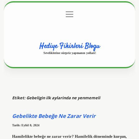
menüyü
Anasayfa
Gizlilik Politikası
Yasal Uyarı
aç
Hakkımızda
Hediye Fikirleri Blogu
Sevdiklerine sürpriz yapmanın yolları!
Etiket:
Gebeligin ilk aylarinda ne yenmemeli
Gebelikte Bebeğe Ne Zarar Verir
Tarih: Eylül 8, 2024
Hamilelikte bebeğe ne zarar verir? Hamilelik döneminde kurşun,