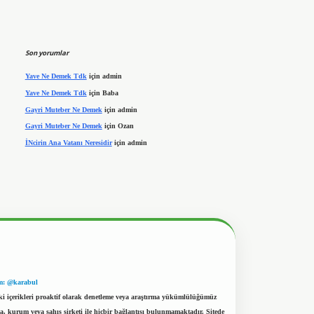
Son yorumlar
Yave Ne Demek Tdk
için
admin
Yave Ne Demek Tdk
için
Baba
Gayri Muteber Ne Demek
için
admin
Gayri Muteber Ne Demek
için
Ozan
İNcirin Ana Vatanı Neresidir
için
admin
m: @karabul
eki içerikleri proaktif olarak denetleme veya araştırma yükümlülüğümüz
a, kurum veya şahıs şirketi ile hiçbir bağlantısı bulunmamaktadır. Sitede