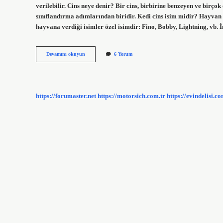
verilebilir. Cins neye denir? Bir cins, birbirine benzeyen ve birç
sınıflandırma adımlarından biridir. Kedi cins isim midir? Hayvan tür
hayvana verdiği isimler özel isimdir: Fino, Bobby, Lightning, vb. İ
Cins
Devamını okuyun
6 Yorum
Ismi
Ne
Demek
https://forumaster.net
https://motorsich.com.tr
https://evindelisi.co