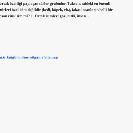
ok ortak özelliği paylaşan türler grubudur. Taksonomideki en önemli
leri özel isim değildir (kedi, köpek, vb.), fakat insanların belli bir
nsan cins isim mi? 1. Ortak isimler: gaz, bitki, insan.…
m.tr
knight online
nttgame
Sitemap