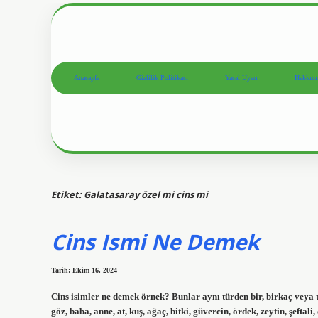
Anasayfa
Gizlilik Politikası
Yasal Uyarı
Hakkım
Etiket:
Galatasaray özel mi cins mi
Cins Ismi Ne Demek
Tarih: Ekim 16, 2024
Cins isimler ne demek örnek? Bunlar aynı türden bir, birkaç veya
göz, baba, anne, at, kuş, ağaç, bitki, güvercin, ördek, zeytin, şeftali