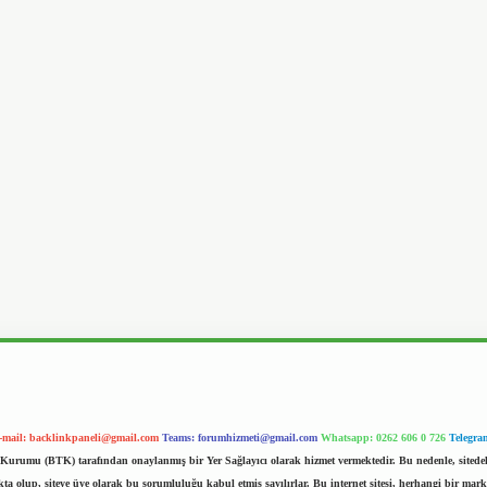
-mail:
backlinkpaneli@gmail.com
Teams:
forumhizmeti@gmail.com
Whatsapp: 0262 606 0 726
Telegra
im Kurumu (BTK) tarafından onaylanmış bir Yer Sağlayıcı olarak hizmet vermektedir. Bu nedenle, sited
 olup, siteye üye olarak bu sorumluluğu kabul etmiş sayılırlar. Bu internet sitesi, herhangi bir mark