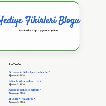
Hediye Fikirleri Blogu
Sevdiklerine sürpriz yapmanın yolları!
Sidebar
https://www.hiltonbetx.org/
Son Yazılar
Bilgisayar özellikleri hangi tuşla açılır ?
Ağustos 6, 2026
Kelimede kök ne anlama gelir ?
Ağustos 5, 2026
Avanos’un özellikleri nelerdir ?
Ağustos 4, 2026
22 Cüzde Ne Anlatılıyor ?
Ağustos 3, 2026