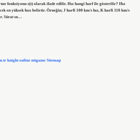
me fonksiyonu s(t) olarak ifade edilir. Hız hangi harf ile gösterilir? Hız
ecek en yüksek hızı belirtir. Örneğin; J harfi 100 km/s hız, K harfi 110 km/s
ir. Sürat ın…
m.tr
knight online
nttgame
Sitemap