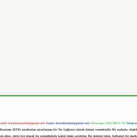
-mail:
backlinkpaneli@gmail.com
Teams:
forumhizmeti@gmail.com
Whatsapp: 0262 606 0 726
Telegra
im Kurumu (BTK) tarafından onaylanmış bir Yer Sağlayıcı olarak hizmet vermektedir. Bu nedenle, sited
 olup, siteye üye olarak bu sorumluluğu kabul etmiş sayılırlar. Bu internet sitesi, herhangi bir mark