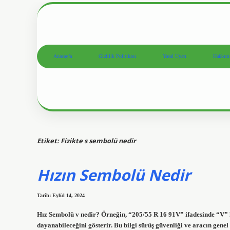
Anasayfa
Gizlilik Politikası
Yasal Uyarı
Hakkım
Etiket:
Fizikte s sembolü nedir
Hızın Sembolü Nedir
Tarih: Eylül 14, 2024
Hız Sembolü v nedir? Örneğin, “205/55 R 16 91V” ifadesinde “V” ha
dayanabileceğini gösterir. Bu bilgi sürüş güvenliği ve aracın genel