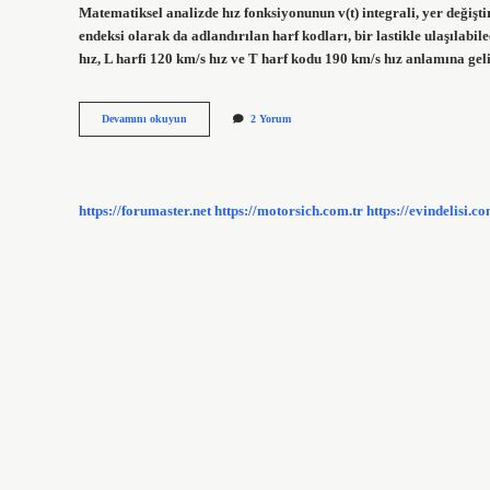
Matematiksel analizde hız fonksiyonunun v(t) integrali, yer değiştir
endeksi olarak da adlandırılan harf kodları, bir lastikle ulaşılabil
hız, L harfi 120 km/s hız ve T harf kodu 190 km/s hız anlamına gel
Hızın
Devamını okuyun
2 Yorum
Sembolü
Nedir
https://forumaster.net
https://motorsich.com.tr
https://evindelisi.co