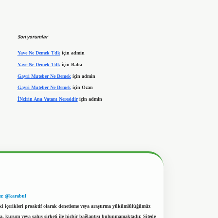
Son yorumlar
Yave Ne Demek Tdk
için
admin
Yave Ne Demek Tdk
için
Baba
Gayri Muteber Ne Demek
için
admin
Gayri Muteber Ne Demek
için
Ozan
İNcirin Ana Vatanı Neresidir
için
admin
m: @karabul
eki içerikleri proaktif olarak denetleme veya araştırma yükümlülüğümüz
a, kurum veya şahıs şirketi ile hiçbir bağlantısı bulunmamaktadır. Sitede