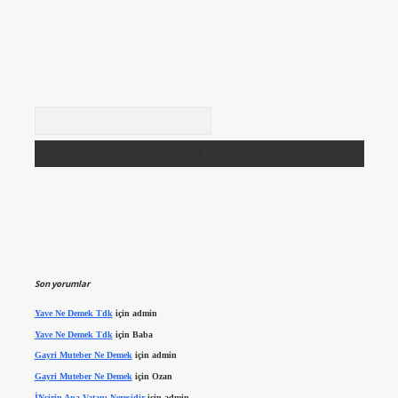
Arama
Son yorumlar
Yave Ne Demek Tdk
için
admin
Yave Ne Demek Tdk
için
Baba
Gayri Muteber Ne Demek
için
admin
Gayri Muteber Ne Demek
için
Ozan
İNcirin Ana Vatanı Neresidir
için
admin