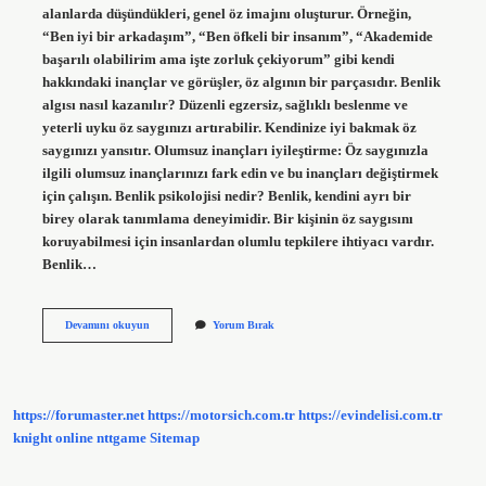
alanlarda düşündükleri, genel öz imajını oluşturur. Örneğin,
“Ben iyi bir arkadaşım”, “Ben öfkeli bir insanım”, “Akademide
başarılı olabilirim ama işte zorluk çekiyorum” gibi kendi
hakkındaki inançlar ve görüşler, öz algının bir parçasıdır. Benlik
algısı nasıl kazanılır? Düzenli egzersiz, sağlıklı beslenme ve
yeterli uyku öz saygınızı artırabilir. Kendinize iyi bakmak öz
saygınızı yansıtır. Olumsuz inançları iyileştirme: Öz saygınızla
ilgili olumsuz inançlarınızı fark edin ve bu inançları değiştirmek
için çalışın. Benlik psikolojisi nedir? Benlik, kendini ayrı bir
birey olarak tanımlama deneyimidir. Bir kişinin öz saygısını
koruyabilmesi için insanlardan olumlu tepkilere ihtiyacı vardır.
Benlik…
Benlik
Devamını okuyun
Yorum Bırak
Terapisi
Nedir
https://forumaster.net
https://motorsich.com.tr
https://evindelisi.com.tr
knight online
nttgame
Sitemap