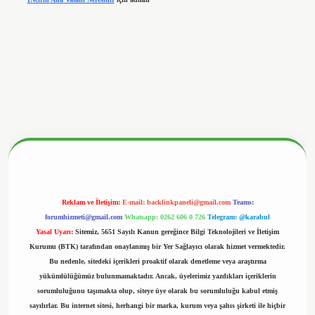
nbetx.org/
Reklam ve İletişim:
E-mail:
backlinkpaneli@gmail.com
Teams:
forumhizmeti@gmail.com
Whatsapp: 0262 606 0 726
Telegram: @karabul
Yasal Uyarı:
Sitemiz, 5651 Sayılı Kanun gereğince Bilgi Teknolojileri ve İletişim
Kurumu (BTK) tarafından onaylanmış bir Yer Sağlayıcı olarak hizmet vermektedir.
Bu nedenle, sitedeki içerikleri proaktif olarak denetleme veya araştırma
yükümlülüğümüz bulunmamaktadır. Ancak, üyelerimiz yazdıkları içeriklerin
sorumluluğunu taşımakta olup, siteye üye olarak bu sorumluluğu kabul etmiş
sayılırlar. Bu internet sitesi, herhangi bir marka, kurum veya şahıs şirketi ile hiçbir