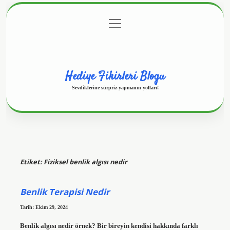
menüyü
Anasayfa
Gizlilik Politikası
Yasal Uyarı
aç
Hakkımızda
Hediye Fikirleri Blogu
Sevdiklerine sürpriz yapmanın yolları!
Etiket:
Fiziksel benlik algısı nedir
Benlik Terapisi Nedir
Tarih: Ekim 29, 2024
Benlik algısı nedir örnek? Bir bireyin kendisi hakkında farklı