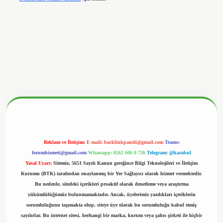
betx.org/
Reklam ve İletişim:
E-mail:
backlinkpaneli@gmail.com
Teams:
forumhizmeti@gmail.com
Whatsapp: 0262 606 0 726
Telegram: @karabul
Yasal Uyarı:
Sitemiz, 5651 Sayılı Kanun gereğince Bilgi Teknolojileri ve İletişim
Kurumu (BTK) tarafından onaylanmış bir Yer Sağlayıcı olarak hizmet vermektedir.
Bu nedenle, sitedeki içerikleri proaktif olarak denetleme veya araştırma
yükümlülüğümüz bulunmamaktadır. Ancak, üyelerimiz yazdıkları içeriklerin
sorumluluğunu taşımakta olup, siteye üye olarak bu sorumluluğu kabul etmiş
sayılırlar. Bu internet sitesi, herhangi bir marka, kurum veya şahıs şirketi ile hiçbir