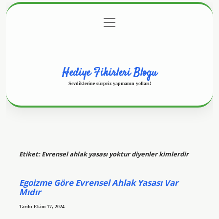
menüyü
Anasayfa
Gizlilik Politikası
Yasal Uyarı
aç
Hakkımızda
Hediye Fikirleri Blogu
Sevdiklerine sürpriz yapmanın yolları!
Etiket:
Evrensel ahlak yasası yoktur diyenler kimlerdir
Egoizme Göre Evrensel Ahlak Yasası Var
Mıdır
Tarih: Ekim 17, 2024